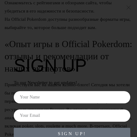
Ознакомьтесь с рейтингами и обзорами сайта, чтобы
убедиться в его надежности и безопасности.
На Official Pokerdom доступны разнообразные форматы игры,
выбирайте то, которое больше подходит вам.
«Опыт игры в Official Pokerdom:
отзывы и рекомендации от
SIGN UP
наших экспертов»
To our Newsletter to get updates!
Приветствуем вас на нашем казино-блоге! Сегодня мы хотели
бы поделиться с вами опытом игры на Official Pokerdom. Во-
первых, Official Pokerdom – это надёжный и проверенный
ресурс для игроков из России. Во-вторых, наш экспертный
анализ показывает, что здесь вы найдёте обширный выбор игр,
включая poker, slots, roulette и much more. В-третьих, Official
SIGN UP!
Pokerdom предлагает выгодные бонусы и акции для новых и