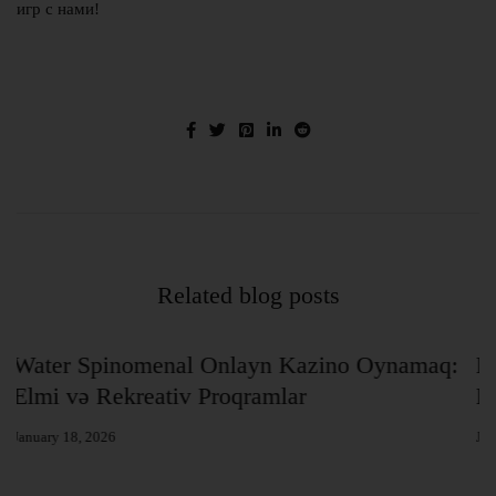
игр с нами!
Related blog posts
o Oynamaq:
BassBet Casino – Desbloqueando a
Experiência de Jogo Definitiva
January 17, 2026