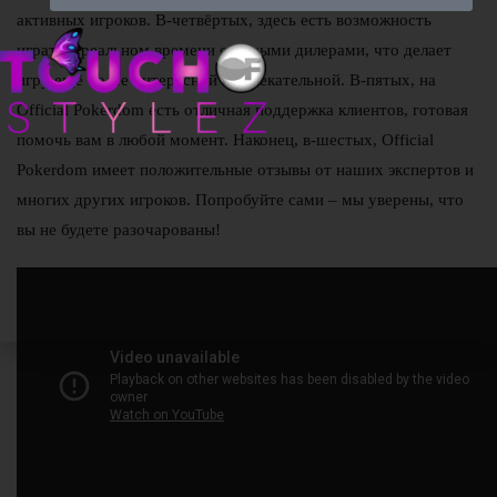
активных игроков. В-четвёртых, здесь есть возможность
играть в реальном времени с живыми дилерами, что делает
игру ещё более интересной и увлекательной. В-пятых, на
Official Pokerdom есть отличная поддержка клиентов, готовая
помочь вам в любой момент. Наконец, в-шестых, Official
Pokerdom имеет положительные отзывы от наших экспертов и
многих других игроков. Попробуйте сами – мы уверены, что
вы не будете разочарованы!