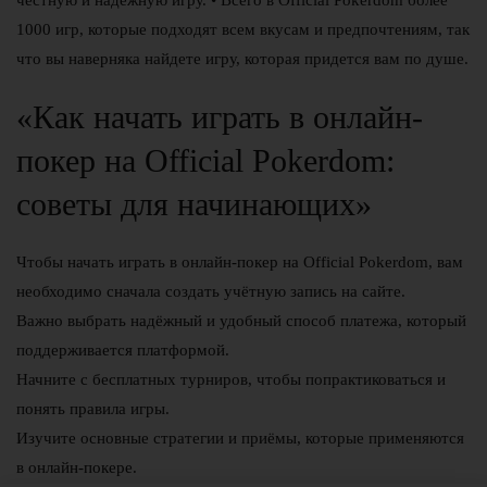
1000 игр, которые подходят всем вкусам и предпочтениям, так
что вы наверняка найдете игру, которая придется вам по душе.
«Как начать играть в онлайн-
покер на Official Pokerdom:
советы для начинающих»
Чтобы начать играть в онлайн-покер на Official Pokerdom, вам
необходимо сначала создать учётную запись на сайте.
Важно выбрать надёжный и удобный способ платежа, который
поддерживается платформой.
Начните с бесплатных турниров, чтобы попрактиковаться и
понять правила игры.
Изучите основные стратегии и приёмы, которые применяются
в онлайн-покере.