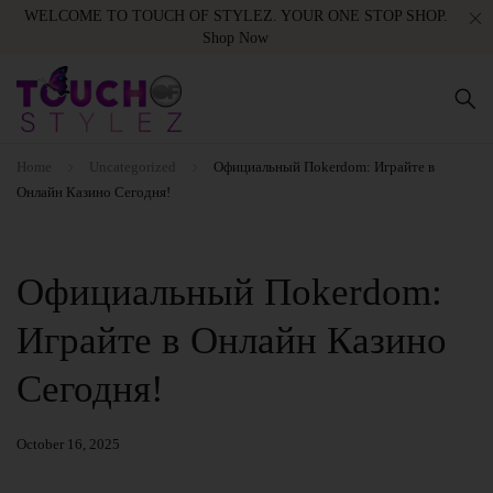
WELCOME TO TOUCH OF STYLEZ. YOUR ONE STOP SHOP.
Shop Now
Home
Uncategorized
Официальный Пokerdom: Играйте в
Онлайн Казино Сегодня!
Официальный Пokerdom:
Играйте в Онлайн Казино
Сегодня!
October 16, 2025