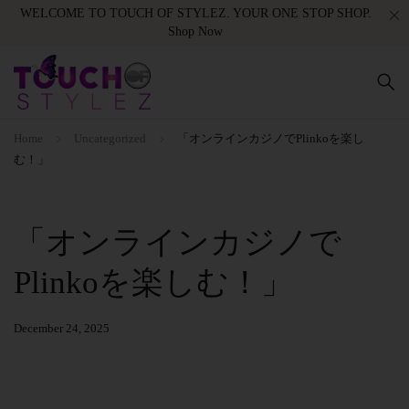
WELCOME TO TOUCH OF STYLEZ. YOUR ONE STOP SHOP.
Shop Now
Home
Uncategorized
「オンラインカジノでPlinkoを楽し
む！」
「オンラインカジノで
Plinkoを楽しむ！」
December 24, 2025