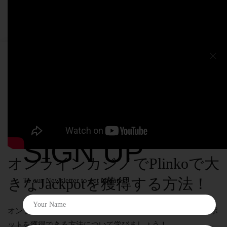
SIGN UP
オンラインカジノでPlinkoで大
きなJackpotを獲得する方法！
To our Newsletter to get updates!
オンラインカジノでPlinkoをプレイすると、大きなジャックポ
ットを獲得できる方法について学びましょう！