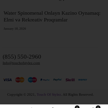
at
Water Spinomenal Onlayn Kazino Oynamaq:
B
Elmi və Rekreativ Proqramlar
E
January 18, 2026
Ja
(855) 550-2960
Info@touchofstylez.com
Copyright © 2021,
Touch Of Stylez
. All Rights Reserved.
0
0