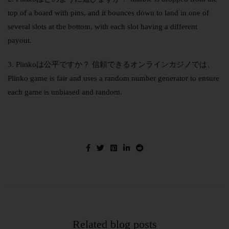
top of a board with pins, and it bounces down to land in one of
several slots at the bottom, with each slot having a different
payout.
3. Plinkoは公平ですか？ 信頼できるオンラインカジノでは、
Plinko game is fair and uses a random number generator to ensure
each game is unbiased and random.
Related blog posts