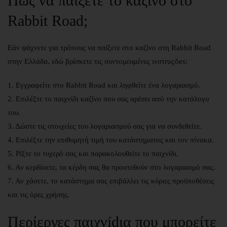
Πώς να παίξετε το καζίνο στο
Rabbit Road;
Εάν ψάχνετε για τρόπους να παίξετε στο καζίνο στη Rabbit Road
στην Ελλάδα, εδώ βρίσκετε τις συντομευμένες ινστruções:
1. Εγγραφείτε στο Rabbit Road και ληφθείτε ένα λογαριασμό.
2. Επιλέξτε το παιχνίδι καζίνο που σας αρέσει από την κατάλογο
του.
3. Δώστε τις στοιχείες του λογαριασμού σας για να συνδεθείτε.
4. Επιλέξτε την επιθυμητή τιμή του κατάστηματος και τον πίνακα.
5. Ρίξτε το τυχερό σας και παρακολουθείτε το παιχνίδι.
6. Αν κερδίσετε, τα κέρδη σας θα προστεθούν στο λογαριασμό σας.
7. Αν χάσετε, το κατάστημα σας επιβάλλει τις κύριες προϋποθέσεις
και τις όρες χρήσης.
Περίεργες παιχνídια που μπορείτε