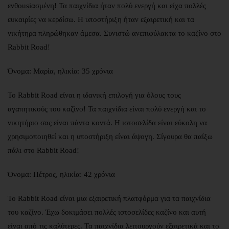
ενθousiασμένη! Τα παιχνίδια ήταν πολύ ενεργή και είχα πολλές
ευκαιρίες να κερδίσω. Η υποστήριξη ήταν εξαιρετική και τα
νικήτηρα πληρώθηκαν άμεσα. Συνιστώ ανεπιφύλακτα το καζίνο στο
Rabbit Road!
Όνομα: Μαρία, ηλικία: 35 χρόνια
Το Rabbit Road είναι η ιδανική επιλογή για όλους τους
αγαπητικούς του καζίνο! Τα παιχνίδια είναι πολύ ενεργή και το
νικητήριο σας είναι πάντα κοντά. Η ιστοσελίδα είναι εύκολη να
χρησιμοποιηθεί και η υποστήριξη είναι άψογη. Σίγουρα θα παίξω
πάλι στο Rabbit Road!
Όνομα: Πέτρος, ηλικία: 42 χρόνια
Το Rabbit Road είναι μια εξαιρετική πλατφόρμα για τα παιχνίδια
του καζίνο. Έχω δοκιμάσει πολλές ιστοσελίδες καζίνο και αυτή
είναι από τις καλύτερες. Τα παιχνίδια λειτουργούν εξαιρετικά και το