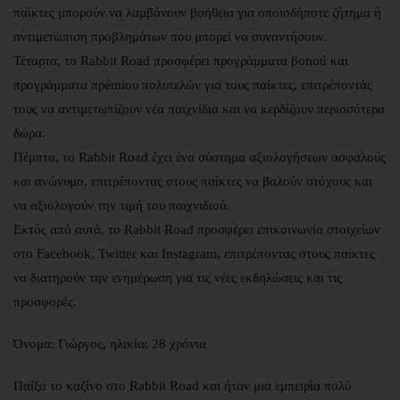
παίκτες μπορούν να λαμβάνουν βοήθεια για οποιοδήποτε ζήτημα ή
αντιμετώπιση προβλημάτων που μπορεί να συναντήσουν.
Τέταρτα, το Rabbit Road προσφέρει προγράμματα βonoú και
προγράμματα πρémioυ πολυτελών για τους παίκτες, επιτρέποντάς
τους να αντιμετωπίζουν νέα παιχνίδια και να κερδίζουν περισσότερα
δώρα.
Πέμπτα, το Rabbit Road έχει ένα σύστημα αξιολογήσεων ασφαλούς
και ανώνυμο, επιτρέποντας στους παίκτες να βαλούν στόχους και
να αξιολογούν την τιμή του παιχνιδιού.
Εκτός από αυτά, το Rabbit Road προσφέρει επικοινωνία στοιχείων
στο Facebook, Twitter και Instagram, επιτρέποντας στους παίκτες
να διατηρούν την ενημέρωση για τις νέες εκδηλώσεις και τις
προσφορές.
Όνομα: Γιώργος, ηλικία: 28 χρόνια
Παίξα το καζίνο στο Rabbit Road και ήταν μια εμπειρία πολύ