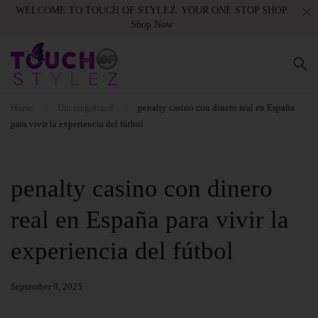
WELCOME TO TOUCH OF STYLEZ. YOUR ONE STOP SHOP.
Shop Now
Home
Uncategorized
penalty casino con dinero real en España
para vivir la experiencia del fútbol
penalty casino con dinero
real en España para vivir la
experiencia del fútbol
September 9, 2025