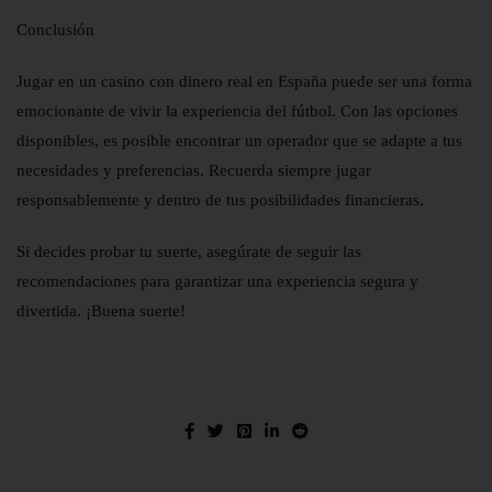
Conclusión
Jugar en un casino con dinero real en España puede ser una forma
emocionante de vivir la experiencia del fútbol. Con las opciones
disponibles, es posible encontrar un operador que se adapte a tus
necesidades y preferencias. Recuerda siempre jugar
responsablemente y dentro de tus posibilidades financieras.
Si decides probar tu suerte, asegúrate de seguir las
recomendaciones para garantizar una experiencia segura y
divertida. ¡Buena suerte!