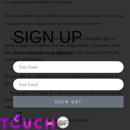
La experiencia del fútbol en el casino
Vivir la experiencia del fútbol en un casino con dinero real es una
sensación única. Algunos de los beneficios incluyen:
SIGN UP
Emoción y adrenalina
: La emoción y la adrenalina que se
siente al jugar con dinero real son inigualables. Cada pase, cada
gol, cada penal puede ser la diferencia entre ganar o perder una
To our Newsletter to get updates!
cantidad significativa.
Competencia
: Los casinos con dinero real ofrecen la
oportunidad de competir con otros jugadores en tiempo real, lo
que puede hacer que la experiencia sea aún más emocionante.
Privacidad
: En lugar de estar en un estadio lleno de personas,
puedes disfrutar de la privacidad de tu hogar o dispositivo móvil
SIGN UP!
mientras sigues el partido.
¿Es seguro jugar en un casino con dinero real?