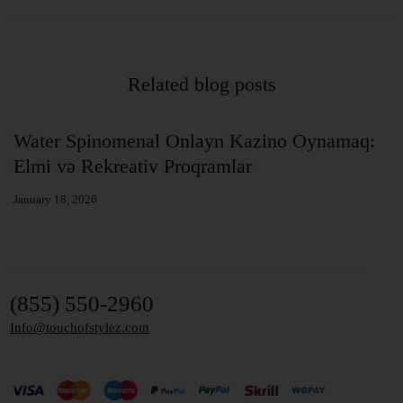
Related blog posts
at
Water Spinomenal Onlayn Kazino Oynamaq:
B
Elmi və Rekreativ Proqramlar
E
January 18, 2026
Ja
(855) 550-2960
Info@touchofstylez.com