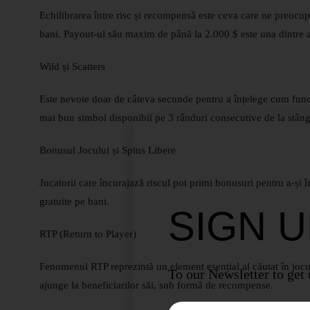
Echilibrarea între risc și recompensă este ceva care ne preocup
bani. Payout-ul său maxim de până la 2.000 $ este una dintre ace
Wild și Scatters
Este nevoie doar de câteva secunde pentru a înțelege cum funcți
mai bun simbol disponibil pe 3 rânduri consecutive de la stânga
Bonusul Jocului și Spins Libere
Jucatorii care încurajază riscul pot primi bonusuri pentru a-și
gratuite pe bani.
SIGN 
RTP (Return to Player)
Fenomenul RTP reprezintă un element esențial al căutat în jocuril
To our Newsletter to get
ajunge la beneficiarilor săi, sub formă de recompense.