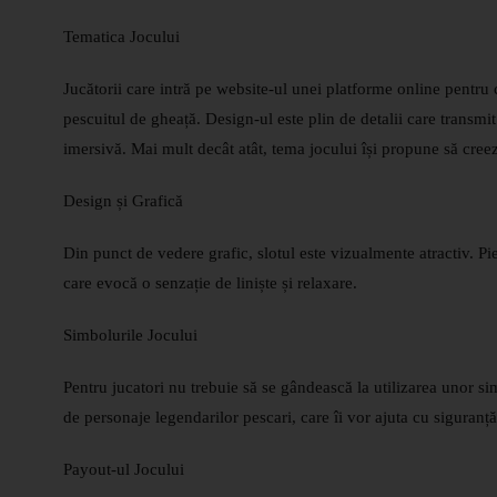
Tematica Jocului
Jucătorii care intră pe website-ul unei platforme online pentru
pescuitul de gheață. Design-ul este plin de detalii care transmit
imersivă. Mai mult decât atât, tema jocului își propune să cree
Design și Grafică
Din punct de vedere grafic, slotul este vizualmente atractiv. Pie
care evocă o senzație de liniște și relaxare.
Simbolurile Jocului
Pentru jucatori nu trebuie să se gândească la utilizarea unor sim
de personaje legendarilor pescari, care îi vor ajuta cu siguranț
Payout-ul Jocului