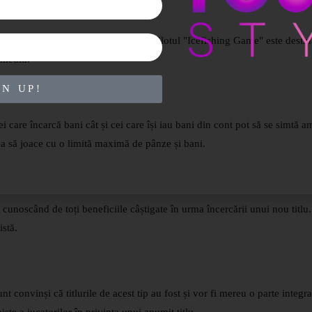
 timp cu peste tot posibilă victorie, Slotul "Icefishing Game" este destin
 mediu.
GN UP!
 care încarcă bani cât și cei care își iau bani din cont pot să se simtă am
tea să joace cu o limită maximă de pânze și bani.
e cunoscând de toți beneficiile câștigate în urma încercării unui nou titl
istă.
nt convinși că titlurile de acest tip au fost și vor fi mereu o parte integ