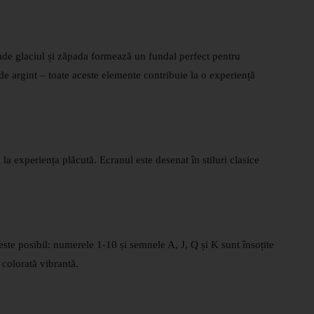
nde glaciul și zăpada formează un fundal perfect pentru
 de argint – toate aceste elemente contribuie la o experiență
la experiența plăcută. Ecranul este desenat în stiluri clasice
 este posibil: numerele 1-10 și semnele A, J, Q și K sunt însoțite
 colorată vibrantă.