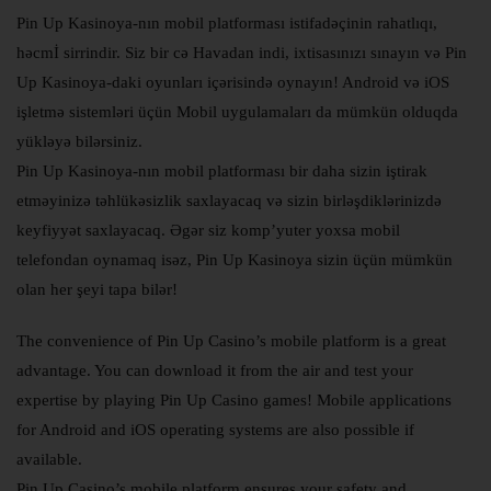
Pin Up Kasinoya-nın mobil platforması istifadəçinin rahatlıqı,
həcmİ sirrindir. Siz bir cə Havadan indi, ixtisasınızı sınayın və Pin
Up Kasinoya-daki oyunları içərisində oynayın! Android və iOS
işletmə sistemləri üçün Mobil uygulamaları da mümkün olduqda
yükləyə bilərsiniz.
Pin Up Kasinoya-nın mobil platforması bir daha sizin iştirak
etməyinizə təhlükəsizlik saxlayacaq və sizin birləşdiklərinizdə
keyfiyyət saxlayacaq. Əgər siz komp’yuter yoxsa mobil
telefondan oynamaq isəz, Pin Up Kasinoya sizin üçün mümkün
olan her şeyi tapa bilər!
The convenience of Pin Up Casino’s mobile platform is a great
advantage. You can download it from the air and test your
expertise by playing Pin Up Casino games! Mobile applications
for Android and iOS operating systems are also possible if
available.
Pin Up Casino’s mobile platform ensures your safety and