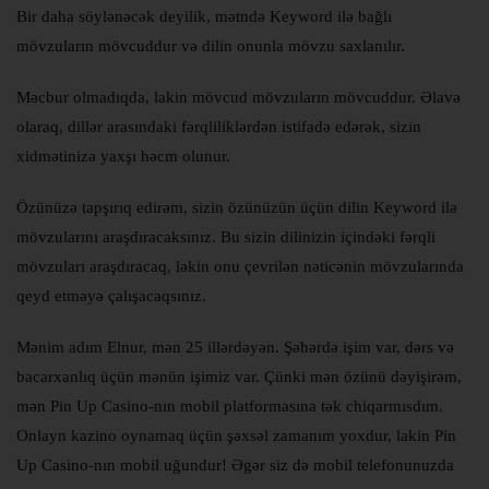
Bir daha söylənəcək deyilik, mətndə Keyword ilə bağlı
mövzuların mövcuddur və dilin onunla mövzu saxlanılır.
Məcbur olmadıqda, lakin mövcud mövzuların mövcuddur. Əlavə
olaraq, dillər arasındaki fərqliliklərdən istifadə edərək, sizin
xidmətinizə yaxşı həcm olunur.
Özünüzə tapşırıq edirəm, sizin özünüzün üçün dilin Keyword ilə
mövzularını araşdıracaksınız. Bu sizin dilinizin içindəki fərqli
mövzuları araşdıracaq, ləkin onu çevrilən nəticənin mövzularında
qeyd etməyə çalışacaqsınız.
Mənim adım Elnur, mən 25 illərdəyən. Şəhərdə işim var, dərs və
bacarxanlıq üçün mənün işimiz var. Çünki mən özünü dəyişirəm,
mən Pin Up Casino-nın mobil platformasına tək chiqarmısdım.
Onlayn kazino oynamaq üçün şəxsəl zamanım yoxdur, lakin Pin
Up Casino-nın mobil uğundur! Əgər siz də mobil telefonunuzda