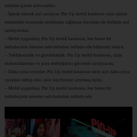
müddət içində mövcuddur.
– İştirak edərək pul saxlayın: Pin Up mobil kasinosu sizin iştirak
etməkdəki komanda tərəfindən sağlanan faydaları ilə birlikdə pul
saxlayırsınız.
– Mobil uygunluq: Pin Up mobil kasinosu, hər hansı bir
istifadəcinin internet səhvlərindən istifadə edə bilməsini istəyir.
– Təhlükəsizlik və güvənhəklik: Pin Up mobil kasinosu, sizin
məlumatlarınızı və para məbləğinizi güvənək saxlayacaq.
– Daha çoxa oyunlar: Pin Up mobil kasinosu sizin için daha çoxa
oyunları tətbiq edir, sizin keyfiyinizi artırmaq üçün.
– Mobil uygunluq: Pin Up mobil kasinosu, hər hansı bir
istifadəçinin internet səhvlərindən istifadə edə