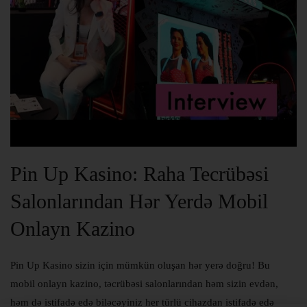
Pin Up Kasino: Raha Tecrübəsi
Salonlarından Hər Yerdə Mobil
Onlayn Kazino
Pin Up Kasino sizin için mümkün oluşan hər yerə doğru! Bu
mobil onlayn kazino, təcrübəsi salonlarından həm sizin evdən,
həm də istifadə edə biləcəyiniz her türlü cihazdan istifadə edə