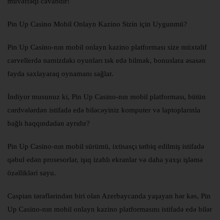
müvəffəqi cavabdır!
Pin Up Casino Mobil Onlayn Kazino Sizin için Uygunmü?
Pin Up Casino-nın mobil onlayn kazino platforması size müxtəlif
cərvellerdə namizdakı oyunları tək edə bilmək, bonuslara əsasən
fayda saxlayaraq oynamanı sağlar.
İndiyor musunuz ki, Pin Up Casino-nın mobil platforması, bütün
cərdvələrdən istifadə edə biləcəyiniz komputer və laptoplarınla
bağlı haqqındadan ayrıdır?
Pin Up Casino-nın mobil sürümü, ixtisasçı tətbiq edilmiş istifadə
qəbul edən prosesorlar, işıq izahlı ekranlar və daha yaxşı işləmə
özəllikləri sayu.
Caspian tərəflərindən biri olan Azerbaycanda yaşayan hər kəs, Pin
Up Casino-nın mobil onlayn kazino platformasını istifadə edə bilər