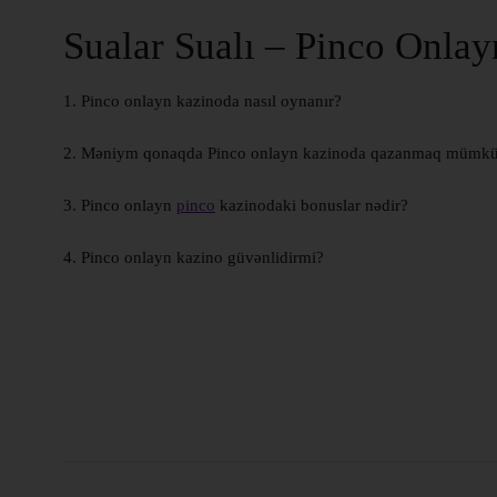
Sualar Sualı – Pinco Onl
1. Pinco onlayn kazinoda nasıl oynanır?
2. Məniym qonaqda Pinco onlayn kazinoda qazanmaq mümkün 
3. Pinco onlayn
pinco
kazinodaki bonuslar nədir?
4. Pinco onlayn kazino güvənlidirmi?