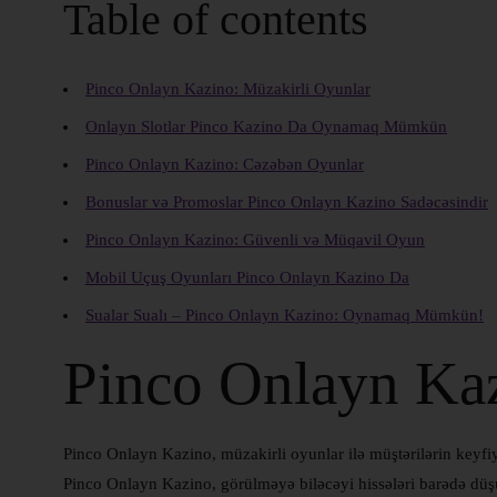
Table of contents
Pinco Onlayn Kazino: Müzakirli Oyunlar
Onlayn Slotlar Pinco Kazino Da Oynamaq Mümkün
Pinco Onlayn Kazino: Cəzəbən Oyunlar
Bonuslar və Promoslar Pinco Onlayn Kazino Sadəcəsindir
Pinco Onlayn Kazino: Güvenli və Müqavil Oyun
Mobil Uçuş Oyunları Pinco Onlayn Kazino Da
Sualar Sualı – Pinco Onlayn Kazino: Oynamaq Mümkün!
Pinco Onlayn Kaz
Pinco Onlayn Kazino, müzakirli oyunlar ilə müştərilərin keyfiy
Pinco Onlayn Kazino, görülməyə biləcəyi hissələri barədə düşü