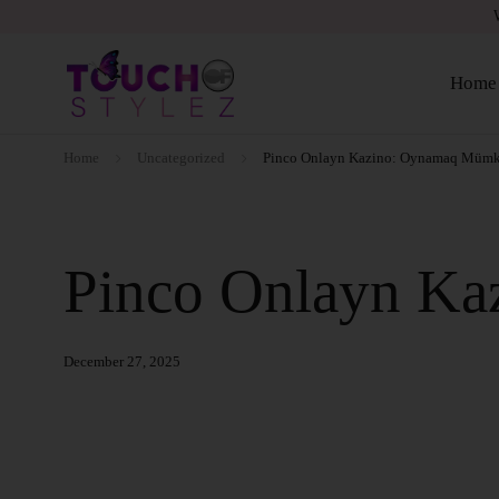
Home
Home
Uncategorized
Pinco Onlayn Kazino: Oynamaq Müm
Pinco Onlayn K
December 27, 2025