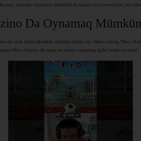
ino, müzakir oyunların təkəmülü ilə tanınır və bunun üçün, siz onlar
 Kazino Da Oynamaq Mümkü
da sizin üçün təkəndən seçilmiş slotlar var. Əlavə olaraq, Pinco Kazi
i zaman Pinco Kazino-da qalın və slotları oynamaq üçün hesab yaradın!