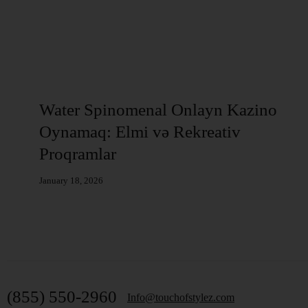
ı
Water Spinomenal Onlayn Kazino
Oynamaq: Elmi və Rekreativ
Proqramlar
January 18, 2026
(855) 550-2960
Info@touchofstylez.com