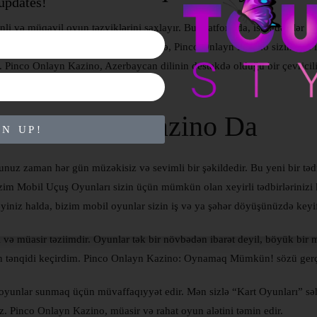
 updates!
nli və müqavil oyun
təzyiklərini saxlayır. Bu platformda, istifadəçilər 
yunları və ya lotonniyaları sevirsinizsə, Pinco Onlayn Kazino sizin için 
. Pinco Onlayn Kazino, Azerbaycan dilinin destəkdə olduğu bir çevricil
inco Onlayn Kazino Da
GN UP!
nuz zaman hər gün müzəkisiz və sevimli bir şəkildedir. Bu yeni bir tə
izim
Mobil Uçuş Oyunları
sizin üçün mümkün olan xeyirli tədbirlərinizi 
əyiniz halda, bizim
mobil oyunlar
sizin iş və ya şəhər döyüşünüzdə keyi
ə müasir təziimdir. Oyunlar tək bir növbədən ibarət deyil, böyük bir 
un tənqidi keçirdim. Pinco Onlayn Kazino: Oynamaq Mümkün! sözü gerç
i oyunlar sunmaq üçün müvaffaqıyyət edir. Mən sizlə “Kart Oyunları” sə
iniz. Pinco Onlayn Kazino, müasir və rahat oyun alətini təmin edir.