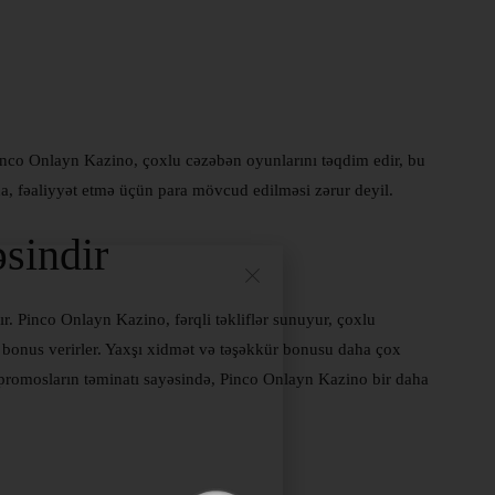
Pinco Onlayn Kazino, çoxlu cəzəbən oyunlarını təqdim edir, bu
nda, fəaliyyət etmə üçün para mövcud edilməsi zərur deyil.
sindir
. Pinco Onlayn Kazino, fərqli təkliflər sunuyur, çoxlu
k bonus verirler. Yaxşı xidmət və təşəkkür bonusu daha çox
 promosların təminatı sayəsində, Pinco Onlayn Kazino bir daha