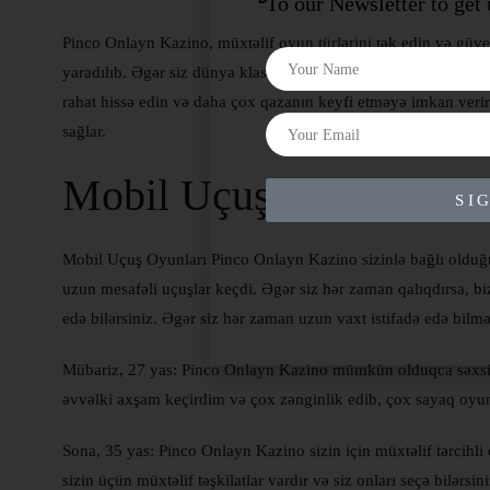
To our Newsletter to get
Pinco Onlayn Kazino, müxtəlif oyun türlərini tək edin və
güve
yaradılıb. Əgər siz dünya klassikasi oyunlarını, yeni növbəti o
rahat hissə edin və daha çox qazanın keyfi etməyə imkan verir
sağlar.
Mobil Uçuş Oyunları P
SI
Mobil Uçuş Oyunları Pinco Onlayn Kazino sizinlə bağlı olduğu
uzun mesafəli uçuşlar keçdi. Əgər siz hər zaman qalıqdırsa, b
edə bilərsiniz. Əgər siz hər zaman uzun vaxt istifadə edə bilm
Mübariz, 27 yas: Pinco Onlayn Kazino mümkün olduqca səxsi v
əvvəlki axşam keçirdim və çox zənginlik edib, çox sayaq oy
Sona, 35 yas: Pinco Onlayn Kazino sizin için müxtəlif tərcihl
sizin üçün müxtəlif təşkilatlar vardır və siz onları seçə bilərs