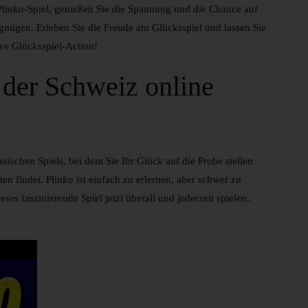
 Plinko-Spiel, genießen Sie die Spannung und die Chance auf
gnügen. Erleben Sie die Freude am Glücksspiel und lassen Sie
ive Glücksspiel-Action!
 der Schweiz online
ssischen Spiels, bei dem Sie Ihr Glück auf die Probe stellen
n findet. Plinko ist einfach zu erlernen, aber schwer zu
es faszinierende Spiel jetzt überall und jederzeit spielen.