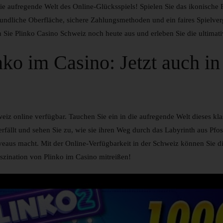
ie aufregende Welt des Online-Glücksspiels! Spielen Sie das ikonische
undliche Oberfläche, sichere Zahlungsmethoden und ein faires Spielver
en Sie Plinko Casino Schweiz noch heute aus und erleben Sie die ultimat
nko im Casino: Jetzt auch in
weiz online verfügbar. Tauchen Sie ein in die aufregende Welt dieses kla
ällt und sehen Sie zu, wie sie ihren Weg durch das Labyrinth aus Pfoste
veaus macht. Mit der Online-Verfügbarkeit in der Schweiz können Sie dies
aszination von Plinko im Casino mitreißen!