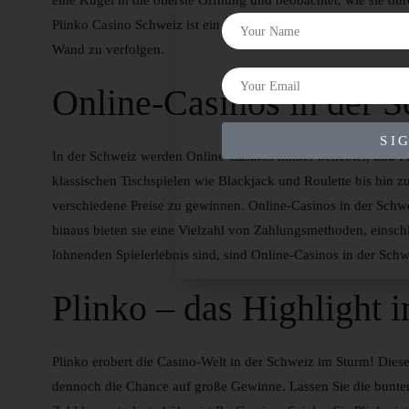
eine Kugel in die oberste Öffnung und beobachtet, wie sie dur
Plinko Casino Schweiz ist ein reines Glücksspiel, da keinerlei
Wand zu verfolgen.
Online-Casinos in der 
SI
In der Schweiz werden Online-Casinos immer beliebter, und Pli
klassischen Tischspielen wie Blackjack und Roulette bis hin zu 
verschiedene Preise zu gewinnen. Online-Casinos in der Schw
hinaus bieten sie eine Vielzahl von Zahlungsmethoden, einsc
lohnenden Spielerlebnis sind, sind Online-Casinos in der Schw
Plinko – das Highlight 
Plinko erobert die Casino-Welt in der Schweiz im Sturm! Dieses
dennoch die Chance auf große Gewinne. Lassen Sie die bunten 