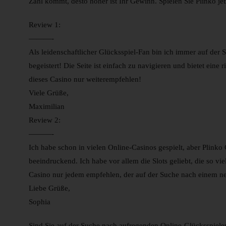
Zahl kommt, desto höher ist Ihr Gewinn. Spielen Sie Plinko jet
Review 1:
———-
Als leidenschaftlicher Glücksspiel-Fan bin ich immer auf de
begeistert! Die Seite ist einfach zu navigieren und bietet eine
dieses Casino nur weiterempfehlen!
Viele Grüße,
Maximilian
Review 2:
———-
Ich habe schon in vielen Online-Casinos gespielt, aber Plinko 
beeindruckend. Ich habe vor allem die Slots geliebt, die so v
Casino nur jedem empfehlen, der auf der Suche nach einem ne
Liebe Grüße,
Sophia
Sind Sie auf der Suche nach aufregenden Online-Glücksspielen