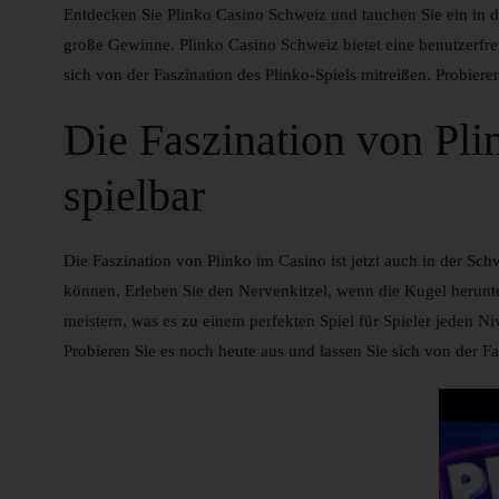
Entdecken Sie Plinko Casino Schweiz und tauchen Sie ein in d
große Gewinne. Plinko Casino Schweiz bietet eine benutzerfre
sich von der Faszination des Plinko-Spiels mitreißen. Probier
Die Faszination von Pli
spielbar
Die Faszination von Plinko im Casino ist jetzt auch in der Sch
können. Erleben Sie den Nervenkitzel, wenn die Kugel herunterf
meistern, was es zu einem perfekten Spiel für Spieler jeden Ni
Probieren Sie es noch heute aus und lassen Sie sich von der F