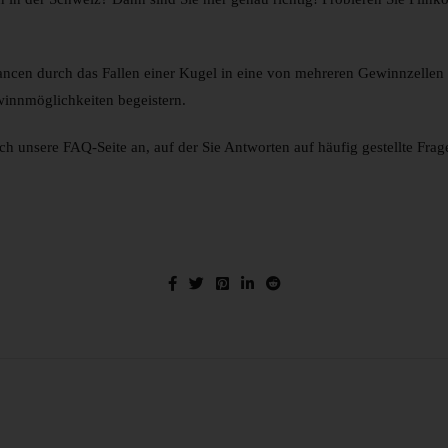
nchancen durch das Fallen einer Kugel in eine von mehreren Gewinnzell
winnmöglichkeiten begeistern.
 unsere FAQ-Seite an, auf der Sie Antworten auf häufig gestellte Frage