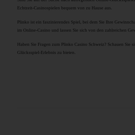
Echtzeit-Casinospielen bequem von zu Hause aus.
Plinko ist ein faszinierendes Spiel, bei dem Sie Ihre Gewin
im Online-Casino und lassen Sie sich von den zahlreichen Ge
Haben Sie Fragen zum Plinko Casino Schweiz? Schauen Sie sich
Glücksspiel-Erlebnis zu bieten.