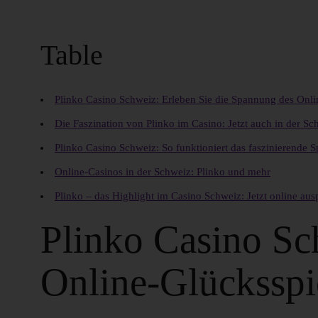
Table
Plinko Casino Schweiz: Erleben Sie die Spannung des Onli
Die Faszination von Plinko im Casino: Jetzt auch in der Sc
Plinko Casino Schweiz: So funktioniert das faszinierende S
Online-Casinos in der Schweiz: Plinko und mehr
Plinko – das Highlight im Casino Schweiz: Jetzt online aus
Plinko Casino Sc
Online-Glücksspi