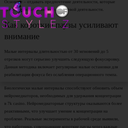
Основное – отдавать предпочтение деятельности, которые
существенно отличаются от ключевой деятельности.
Как короткие паузы усиливают
внимание
Малые интервалы длительностью от 30 мгновений до 5
отрезков могут серьезно улучшить следующую фокусировку.
Данная методика включает регулярные малые остановки для
реабилитации фокуса без ослабления операционного темпа.
Биологически малые интервалы способствуют обновить объем
нейромедиаторов, необходимых для удержания концентрации
в 7k casino. Нейромедиаторные структуры оказываются более
реактивными, что улучшает умение к концентрации на
проблеме. Реальные эксперименты в рабочей среде выявили,
что работники, совершающие короткие паузы через каждые