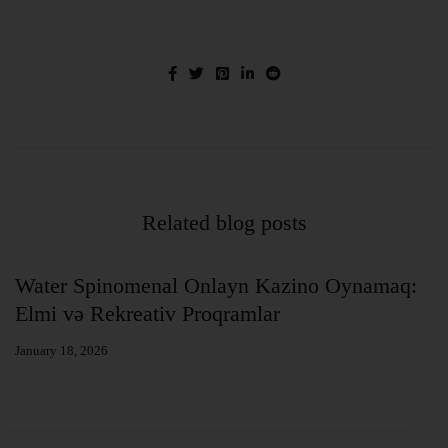
Related blog posts
at
Water Spinomenal Onlayn Kazino Oynamaq:
B
Elmi və Rekreativ Proqramlar
E
January 18, 2026
Ja