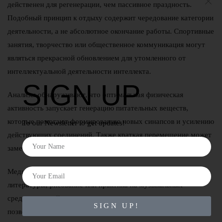
действенен для регенерации, чем пассивное праздность.
Подобный принцип к отдыху содержит чередование категории
деятельности, а не абсолютное окончание работы. Спортивные
занятия, творчество или общественное коммуникация могут
являться прекрасной обновлением для утомленного от
интеллектуальной деятельности интеллекта.
SIGN UP
Анализы обнаруживают, что оптимальная физическая
активность запускает генерацию питательных веществ,
которые помогают формированию новых синапсов и усилению
To our Newsletter to get updates!
действующих соединений. Также краткая перемещение может
заметно улучшить мыслительные способности.
Медитативные упражнения, просмотр беллетристической
литературы, рисование или практика на музыкальных
средствах задействуют альтернативные участки разума,
SIGN UP!
позволяя “функциональным” регионам реабилитироваться.