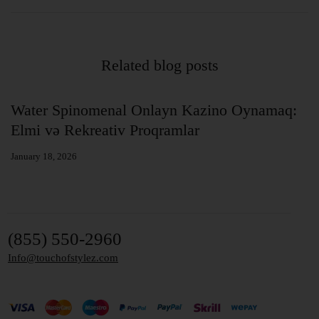
Related blog posts
at
Water Spinomenal Onlayn Kazino Oynamaq:
B
Elmi və Rekreativ Proqramlar
E
January 18, 2026
Ja
(855) 550-2960
Info@touchofstylez.com