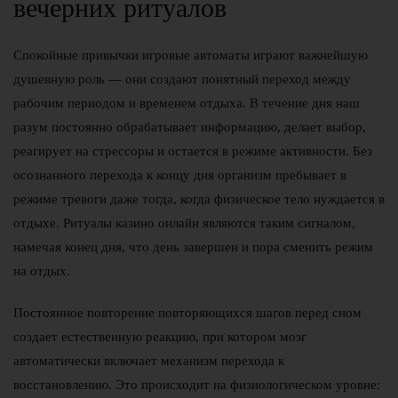
вечерних ритуалов
Спокойные привычки игровые автоматы играют важнейшую
душевную роль — они создают понятный переход между
рабочим периодом и временем отдыха. В течение дня наш
разум постоянно обрабатывает информацию, делает выбор,
реагирует на стрессоры и остается в режиме активности. Без
осознанного перехода к концу дня организм пребывает в
режиме тревоги даже тогда, когда физическое тело нуждается в
отдыхе. Ритуалы казино онлайн являются таким сигналом,
намечая конец дня, что день завершен и пора сменить режим
на отдых.
Постоянное повторение повторяющихся шагов перед сном
создает естественную реакцию, при котором мозг
автоматически включает механизм перехода к
восстановлению. Это происходит на физиологическом уровне: