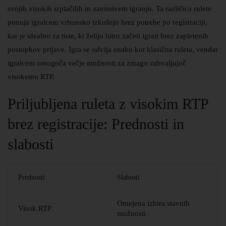
svojih visokih izplačilih in zanimivem igranju. Ta različica rulete
ponuja igralcem vrhunsko izkušnjo brez potrebe po registraciji,
kar je idealno za tiste, ki želijo hitro začeti igrati brez zapletenih
postopkov prijave. Igra se odvija enako kot klasična ruleta, vendar
igralcem omogoča večje možnosti za zmago zahvaljujoč
visokemu RTP.
Priljubljena ruleta z visokim RTP
brez registracije: Prednosti in
slabosti
Prednosti
Slabosti
Omejena izbira stavnih
Visok RTP
možnosti