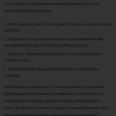
Этапы процесса подтверждения необходимо разбить на
нижеперечисленные стадии:
Сбор документации: Подготовка требуемых документов для
загрузки.
Загружение: Загрузка документов через специфический
интерфейсный модуль на сайте гэмблинг-ресурса.
Проверка: Ждание контроля бумаг секьюрити-службой
гэмблинг-клуба.
Подтверждение: Получение извещения о завершении
операции.
Необходимо подчеркнуть, что игнорирование требований
верификации может вызвать блокировке учетной записи и
невозможности вывода средств. Главное внимательность
важно уделять достоверности предоставляемой данных, ведь
несоответствия способны затянуть процесс проверки и