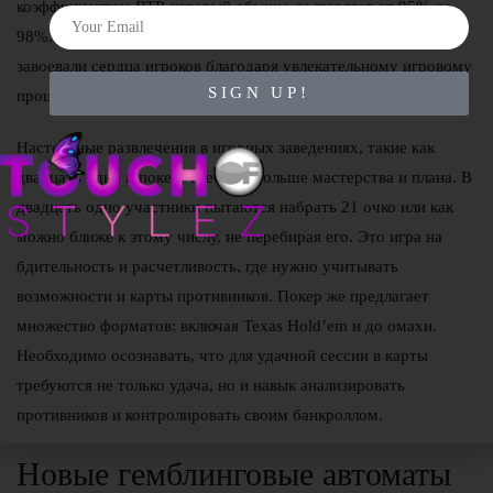
коэффициентом RTP, который обычно составляет от 95% до
98%. Популярные слоты, вроде “Book of Ra” и “Starburst”,
завоевали сердца игроков благодаря увлекательному игровому
SIGN UP!
процессу и богатым вознаграждениям.
Настольные развлечения в игорных заведениях, такие как
двадцать одно и покер, требуют больше мастерства и плана. В
двадцать одно участники пытаются набрать 21 очко или как
можно ближе к этому числу, не перебирая его. Это игра на
бдительность и расчетливость, где нужно учитывать
возможности и карты противников. Покер же предлагает
множество форматов: включая Texas Hold’em и до омахи.
Необходимо осознавать, что для удачной сессии в карты
требуются не только удача, но и навык анализировать
противников и контролировать своим банкроллом.
Новые гемблинговые автоматы