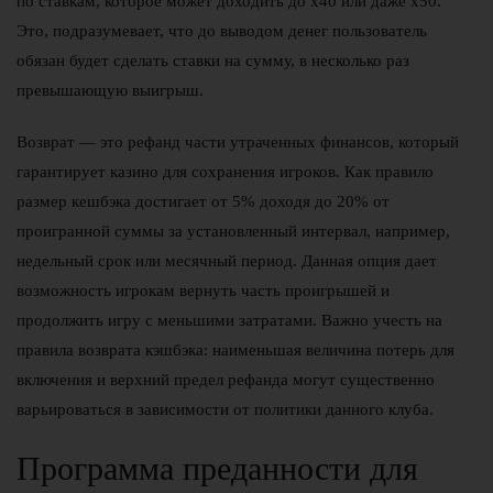
по ставкам, которое может доходить до x40 или даже x50.
Это, подразумевает, что до выводом денег пользователь
обязан будет сделать ставки на сумму, в несколько раз
превышающую выигрыш.
Возврат — это рефанд части утраченных финансов, который
гарантирует казино для сохранения игроков. Как правило
размер кешбэка достигает от 5% доходя до 20% от
проигранной суммы за установленный интервал, например,
недельный срок или месячный период. Данная опция дает
возможность игрокам вернуть часть проигрышей и
продолжить игру с меньшими затратами. Важно учесть на
правила возврата кэшбэка: наименьшая величина потерь для
включения и верхний предел рефанда могут существенно
варьироваться в зависимости от политики данного клуба.
Программа преданности для