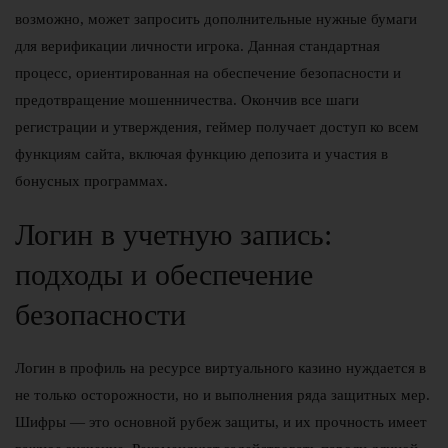
возможно, может запросить дополнительные нужные бумаги
для верификации личности игрока. Данная стандартная
процесс, ориентированная на обеспечение безопасности и
предотвращение мошенничества. Окончив все шаги
регистрации и утверждения, геймер получает доступ ко всем
функциям сайта, включая функцию депозита и участия в
бонусных программах.
Логин в учетную запись:
подходы и обеспечение
безопасности
Логин в профиль на ресурсе виртуального казино нуждается в
не только осторожности, но и выполнения ряда защитных мер.
Шифры — это основной рубеж защиты, и их прочность имеет