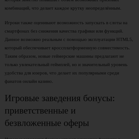
комбинаций, что делает каждое крутку неопределённым.
Игроки также оценивают возможность запускать в слоты на
смартфонах без снижения качества графики или функций.
Данное возможно реальным с помощью эксплуатации HTML5,
который обеспечивает кроссплатформенную совместимость.
Таким образом, новые геймерские машины предлагают не
только увлекательный геймплей, но и значительный уровень
удобства для юзеров, что делает их популярными среди
фанатов онлайн казино.
Игровые заведения бонусы:
приветственные и
безвложенные оферы