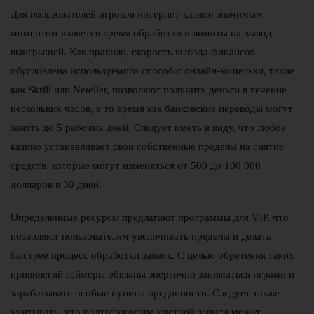
Для пользователей игроков интернет-казино значимым
моментом является время обработки и лимиты на вывод
выигрышей. Как правило, скорость вывода финансов
обусловлена используемого способа: онлайн-кошельки, такие
как Skrill или Neteller, позволяют получить деньги в течение
нескольких часов, в то время как банковские переводы могут
занять до 5 рабочих дней. Следует иметь в виду, что любое
казино устанавливает свои собственные пределы на снятие
средств, которые могут изменяться от 500 до 100 000
долларов в 30 дней.
Определенные ресурсы предлагают программы для VIP, что
позволяют пользователям увеличивать пределы и делать
быстрее процесс обработки заявок. С целью обретения таких
привилегий геймеры обязаны энергично заниматься играми и
зарабатывать особые пункты преданности. Следует также
учитывать, что подтверждение учетной записи может