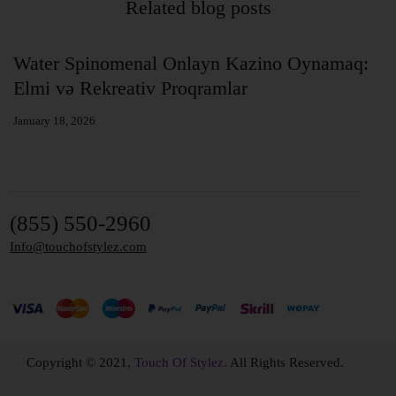
Related blog posts
at
Water Spinomenal Onlayn Kazino Oynamaq:
B
Elmi və Rekreativ Proqramlar
E
January 18, 2026
Ja
(855) 550-2960
Info@touchofstylez.com
Copyright © 2021,
Touch Of Stylez
. All Rights Reserved.