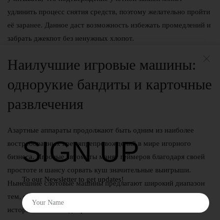
удлинить процесс снятия средств, поэтому желательно пройти
её заранее. Данное даст возможность избежать промедлений и
забрать джекпот без ненужных хлопот.
Наилучшие игровые машины:
однорукие бандиты и карточные
развлечения
Азартные аппараты продолжают быть одним из наиболее
SIGN UP
востребованных времяпрепровождений в мире игорного
бизнеса. Игровые автоматы манят геймеров благодаря своей
простоте и шансу сорвать куш значительные выигрыши.
To our Newsletter to get updates!
Нынешние слотовые машины предлагают широкий диапазон
тем, от классических фруктов вплоть до адвенчурных
историй. Важно подбирать слоты с значительным