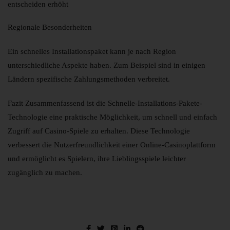
entscheiden erhöht
Regionale Besonderheiten
Ein schnelles Installationspaket kann je nach Region
unterschiedliche Aspekte haben. Zum Beispiel sind in einigen
Ländern spezifische Zahlungsmethoden verbreitet.
Fazit Zusammenfassend ist die Schnelle-Installations-Pakete-
Technologie eine praktische Möglichkeit, um schnell und einfach
Zugriff auf Casino-Spiele zu erhalten. Diese Technologie
verbessert die Nutzerfreundlichkeit einer Online-Casinoplattform
und ermöglicht es Spielern, ihre Lieblingsspiele leichter
zugänglich zu machen.