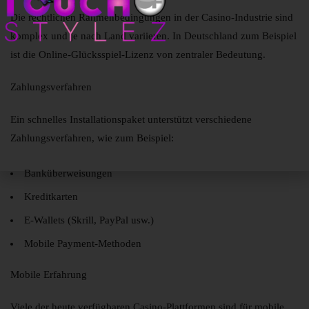
Die rechtlichen Rahmenbedingungen in der Casino-Industrie sind
komplex und je nach Land variieren. In Deutschland zum Beispiel
ist die Online-Glücksspiel-Lizenz von zentraler Bedeutung.
Zahlungsverfahren
Ein schnelles Installationspaket unterstützt verschiedene
Zahlungsverfahren, wie zum Beispiel:
Banküberweisungen
Kreditkarten
E-Wallets (Skrill, PayPal usw.)
Mobile Payment-Methoden
Mobile Erfahrung
Viele der heute verfügbaren Casino-Plattformen sind für mobile