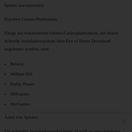
Spieler anzusprechen.
Populäre Casino-Plattformen
Einige der bekanntesten Online-Casinoplattformen, auf denen
Schnelle Installationspakete über Eye of Horus Download
angeboten werden, sind:
Betway
William Hill
Paddy Power
888casino
StarGames
Arten von Spielen
Ein schnelles Installationspaket bietet Zugriff zu verschiedenen