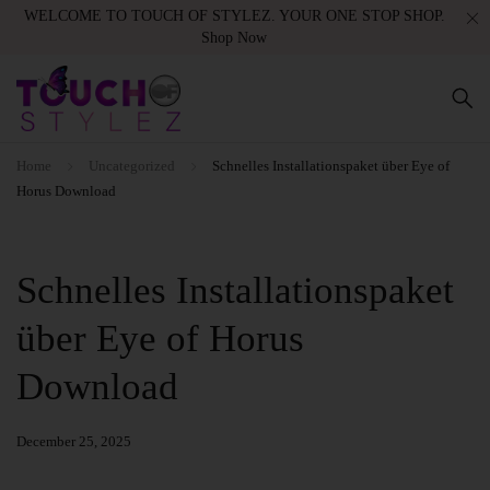
WELCOME TO TOUCH OF STYLEZ. YOUR ONE STOP SHOP.
Shop Now
Home
Uncategorized
Schnelles Installationspaket über Eye of
Horus Download
Schnelles Installationspaket
über Eye of Horus
Download
December 25, 2025