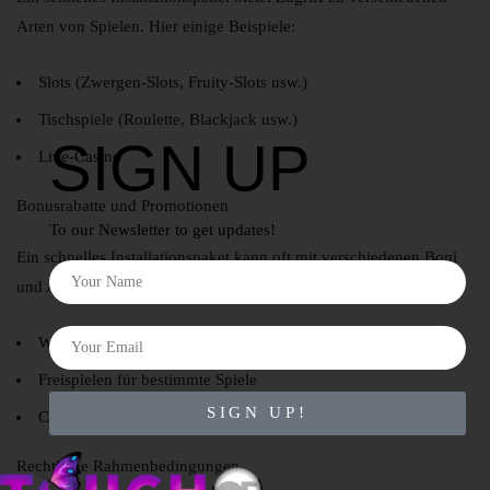
Arten von Spielen. Hier einige Beispiele:
Slots (Zwergen-Slots, Fruity-Slots usw.)
Tischspiele (Roulette, Blackjack usw.)
SIGN UP
Live-Casino
Bonusrabatte und Promotionen
To our Newsletter to get updates!
Ein schnelles Installationspaket kann oft mit verschiedenen Boni
und Aktionen verbunden sein. Hier einige Beispiele:
Willkommensboni
Freispielen für bestimmte Spiele
SIGN UP!
Cashback-Rabattprogramme
Rechtliche Rahmenbedingungen