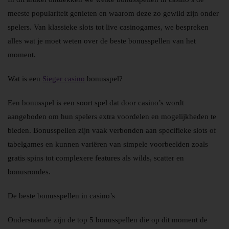
meeste populariteit genieten en waarom deze zo gewild zijn onder
spelers. Van klassieke slots tot live casinogames, we bespreken
alles wat je moet weten over de beste bonusspellen van het
moment.
Wat is een
Sieger casino
bonusspel?
Een bonusspel is een soort spel dat door casino’s wordt
aangeboden om hun spelers extra voordelen en mogelijkheden te
bieden. Bonusspellen zijn vaak verbonden aan specifieke slots of
tabelgames en kunnen variëren van simpele voorbeelden zoals
gratis spins tot complexere features als wilds, scatter en
bonusrondes.
De beste bonusspellen in casino’s
Onderstaande zijn de top 5 bonusspellen die op dit moment de