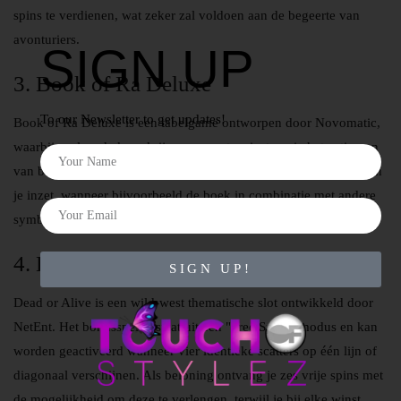
spins te verdienen, wat zeker zal voldoen aan de begeerte van
avonturiers.
SIGN UP
3. Book of Ra Deluxe
To our Newsletter to get updates!
Book of Ra Deluxe is een tabelgame ontworpen door Novomatic,
waarbij spelers de kans krijgen op grote winsten via het activeren
van bonussen. In dit spel word je beloond met een vijfde deel van
je inzet, wanneer bijvoorbeeld de boek in combinatie met andere
symbols verschijnt.
4. Dead or Alive
SIGN UP!
Dead or Alive is een wild-west thematische slot ontwikkeld door
NetEnt. Het bonusspel bestaat uit een "Free Spins"-modus en kan
worden geactiveerd wanneer vier identieke scatters op één lijn of
diagonaal verschijnen. Als beloning ontvang je zes vrije spins met
de mogelijkheid om deze te verlengen, terwijl je bij elke winst