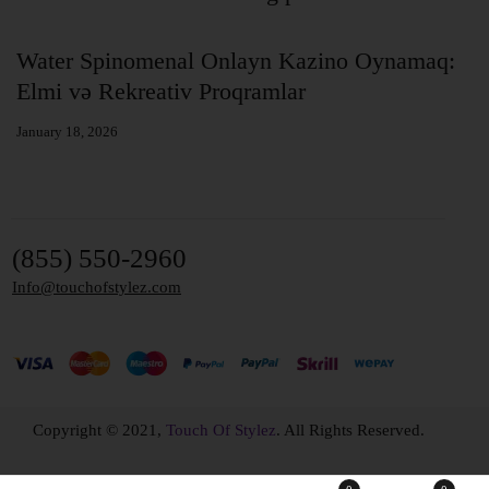
at
Water Spinomenal Onlayn Kazino Oynamaq:
B
Elmi və Rekreativ Proqramlar
E
January 18, 2026
Ja
(855) 550-2960
Info@touchofstylez.com
Copyright © 2021,
Touch Of Stylez
. All Rights Reserved.