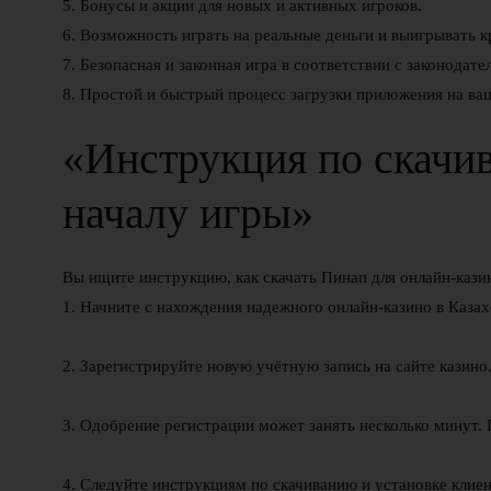
5. Бонусы и акции для новых и активных игроков.
6. Возможность играть на реальные деньги и выигрывать 
7. Безопасная и законная игра в соответствии с законодате
8. Простой и быстрый процесс загрузки приложения на ва
«Инструкция по скачив
началу игры»
Вы ищите инструкцию, как скачать Пинап для онлайн-казин
1. Начните с нахождения надежного онлайн-казино в Казах
2. Зарегистрируйте новую учётную запись на сайте казино
3. Одобрение регистрации может занять несколько минут.
4. Следуйте инструкциям по скачиванию и установке клие