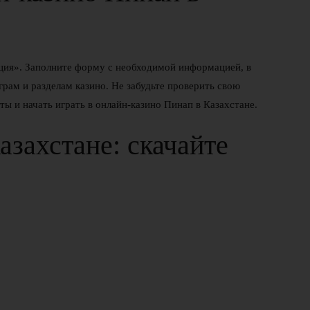
ация». Заполните форму с необходимой информацией, в
рам и разделам казино. Не забудьте проверить свою
ы и начать играть в онлайн-казино Пинап в Казахстане.
захстане: скачайте