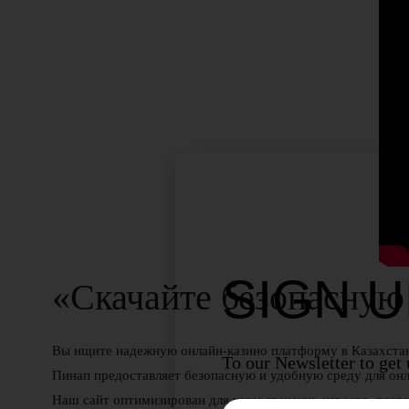
SIGN 
«Скачайте безопасную
Вы ищите надежную онлайн-казино платформу в Казахстан
To our Newsletter to get
Пинап предоставляет безопасную и удобную среду для онл
Наш сайт оптимизирован для казахстанских игроков, позво