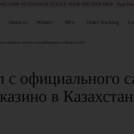
WELCOME TO TOUCH OF STYLEZ. YOUR ONE STOP SHOP.
Shop No
Women
Men
About us
Order Tracking
Co
а и начните играть в онлайн-казино в Казахстане»
 с официального с
-казино в Казахстан