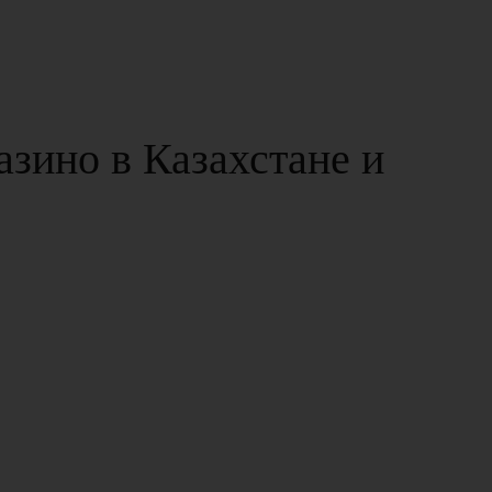
зино в Казахстане и