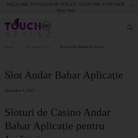
WELCOME TO TOUCH OF STYLEZ. YOUR ONE STOP SHOP.
Shop Now
Home
Uncategorized
Slot Andar Bahar Aplicație
Slot Andar Bahar Aplicație
December 4, 2025
Sloturi de Casino Andar
Bahar Aplicație pentru