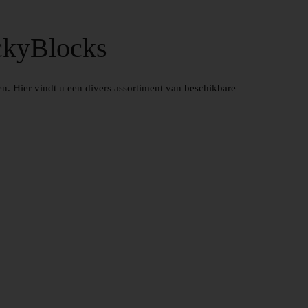
uckyBlocks
n. Hier vindt u een divers assortiment van beschikbare