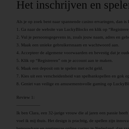
Het inschrijven en spe
Als je op zoek bent naar spannende casino ervaringen, dan is
1. Ga naar de website van LuckyBlocks en klik op “Registrere
2. Vul je persoonsgegevens in, zoals jouw naam, adres en ge
3. Maak een unieke gebruikersnaam en wachtwoord aan.
4. Accepteer de algemene voorwaarden en bevestig dat je oude
5. Klik op “Registreren” om je account aan te maken.
6. Maak een deposit om te spelen met echt geld.
7. Kies uit een verscheidenheid van spelbankspellen en gok op
8. Geniet van veilige en amusementsvolle gaming op LuckyBl
Review 1:
—————–
Ik ben Clara, een 32-jarige vrouw die al jaren een passie heef
voel ik mij thuis. Het design is prachtig, de spellen zijn inno
betrouwbare en pretigeuze online casino in Nederland, dan raa