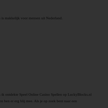
s is makkelijk voor mensen uit Nederland.
nds ik ontdekte Speel Online Casino Spellen op LuckyBlocks.nl
 en ben er erg blij mee. Als je op zoek bent naar een