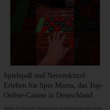
Spielspaß und Nervenkitzel:
Erleben Sie Spin Mama, das Top-
Online-Casino in Deutschland
Spielen Sie im besten Online-Casino in Deutschland und erleben