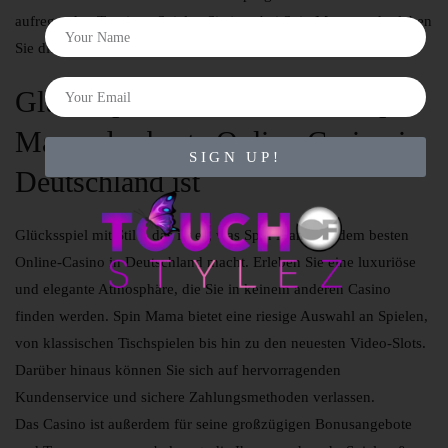
aufregenden Turniere. Spielen Sie jetzt bei Spin Mama und erleben
Sie die beste Online-Casino-Erfahrung in Deutschland.
Glücksspiel mit Stil: Warum Spin
Mama das beste Online-Casino in
SIGN UP!
Deutschland ist
Glücksspiel mit Stil – das ist es, was Spin Mama zu dem besten
Online-Casino in Deutschland macht. Erleben Sie eine luxuriöse
und elegante Atmosphäre, die Sie in keinem anderen Casino
finden werden. Spin Mama bietet eine riesige Auswahl an Spielen,
von klassischen Tischspielen bis hin zu den neuesten Video-Slots.
Darüber hinaus können Sie sich auf hervorragenden
Kundenservice und sichere Zahlungsmethoden verlassen.
Das Casino ist außerdem für seine großzügigen Bonusangebote