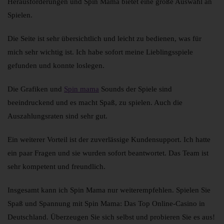
Herausforderungen und Spin Mama bietet eine große Auswahl an
Spielen.
Die Seite ist sehr übersichtlich und leicht zu bedienen, was für
mich sehr wichtig ist. Ich habe sofort meine Lieblingsspiele
gefunden und konnte loslegen.
Die Grafiken und
Spin mama
Sounds der Spiele sind
beeindruckend und es macht Spaß, zu spielen. Auch die
Auszahlungsraten sind sehr gut.
Ein weiterer Vorteil ist der zuverlässige Kundensupport. Ich hatte
ein paar Fragen und sie wurden sofort beantwortet. Das Team ist
sehr kompetent und freundlich.
Insgesamt kann ich Spin Mama nur weiterempfehlen. Spielen Sie
Spaß und Spannung mit Spin Mama: Das Top Online-Casino in
Deutschland. Überzeugen Sie sich selbst und probieren Sie es aus!