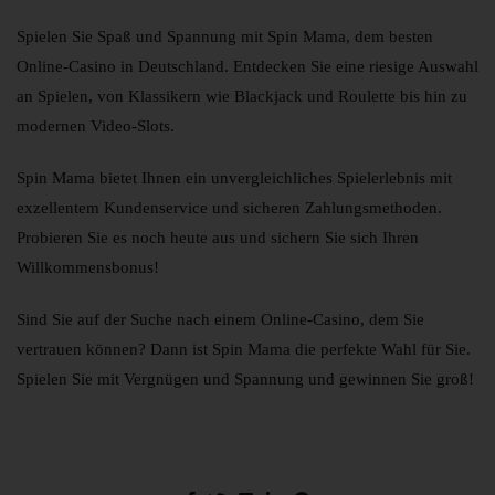
Spielen Sie Spaß und Spannung mit Spin Mama, dem besten
Online-Casino in Deutschland. Entdecken Sie eine riesige Auswahl
an Spielen, von Klassikern wie Blackjack und Roulette bis hin zu
modernen Video-Slots.
Spin Mama bietet Ihnen ein unvergleichliches Spielerlebnis mit
exzellentem Kundenservice und sicheren Zahlungsmethoden.
Probieren Sie es noch heute aus und sichern Sie sich Ihren
Willkommensbonus!
Sind Sie auf der Suche nach einem Online-Casino, dem Sie
vertrauen können? Dann ist Spin Mama die perfekte Wahl für Sie.
Spielen Sie mit Vergnügen und Spannung und gewinnen Sie groß!