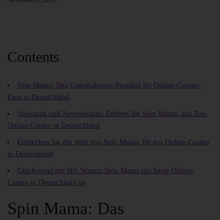
Contents
Spin Mama: Das Unterhaltungs-Paradies für Online-Casino-
Fans in Deutschland
Spielspaß und Nervenkitzel: Erleben Sie Spin Mama, das Top-
Online-Casino in Deutschland
Entdecken Sie die Welt von Spin Mama: Ihr top Online-Casino
in Deutschland
Glücksspiel mit Stil: Warum Spin Mama das beste Online-
Casino in Deutschland ist
Spin Mama: Das