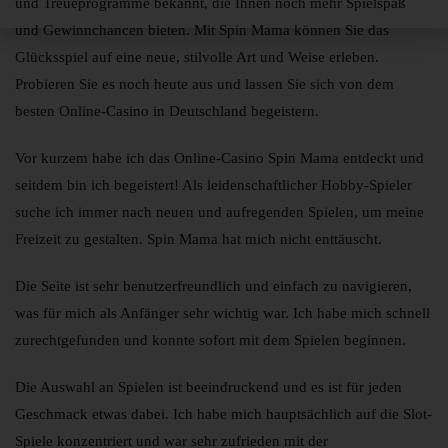
und Treueprogramme bekannt, die Ihnen noch mehr Spielspaß
und Gewinnchancen bieten. Mit Spin Mama können Sie das
Glücksspiel auf eine neue, stilvolle Art und Weise erleben.
Probieren Sie es noch heute aus und lassen Sie sich von dem
besten Online-Casino in Deutschland begeistern.
Vor kurzem habe ich das Online-Casino Spin Mama entdeckt und
seitdem bin ich begeistert! Als leidenschaftlicher Hobby-Spieler
suche ich immer nach neuen und aufregenden Spielen, um meine
Freizeit zu gestalten. Spin Mama hat mich nicht enttäuscht.
Die Seite ist sehr benutzerfreundlich und einfach zu navigieren,
was für mich als Anfänger sehr wichtig war. Ich habe mich schnell
zurechtgefunden und konnte sofort mit dem Spielen beginnen.
Die Auswahl an Spielen ist beeindruckend und es ist für jeden
Geschmack etwas dabei. Ich habe mich hauptsächlich auf die Slot-
Spiele konzentriert und war sehr zufrieden mit der