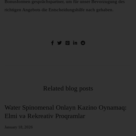
Bonusformen gesprächspartner, um für unser Bevorzugung des
richtigen Angebots die Entscheidungshilfe nach gehaben.
Related blog posts
at
Water Spinomenal Onlayn Kazino Oynamaq:
B
Elmi və Rekreativ Proqramlar
E
January 18, 2026
Ja