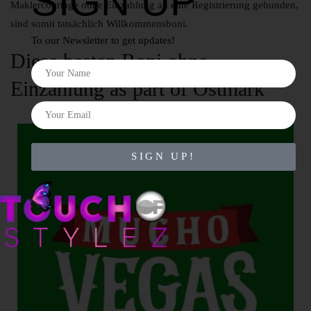
SIGN UP
Maklercourtage ohne Einzahlung an eine Registrierung gebunden,
sind somit tatsächlich Willkommensboni.
To our Newsletter to get updates!
Diese besten Boni ohne
Einzahlung as part of Ostmark
SIGN UP!