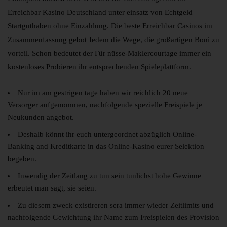
Erreichbar Kasino Deutschland unter einsatz von Echtgeld
Startguthaben ohne Einzahlung. Die beste Erreichbar Casinos im
Zusammenfassung gebot Jedem die Wege, die großartigen Boni zu
vorteil. Schon bedeutet der Für nüsse-Maklercourtage immer ein
kostenloses Probieren ihr entsprechenden Spieleplattform.
Nur im am gestrigen tage haben wir reichlich 20 neue
Versorger aufgenommen, nachfolgende spezielle Freispiele je
Neukunden angebot.
Deshalb könnt ihr euch untergeordnet abzüglich Online-
Banking and Kreditkarte in das Online-Kasino eurer Selektion
begeben.
Inwendig der Zeitlang zu tun sein tunlichst hohe Gewinne
erbeutet man sagt, sie seien.
Zu diesem zweck existireren sera immer wieder Zeitlimits und
nachfolgende Gewichtung ihr Name zum Freispielen des Provision