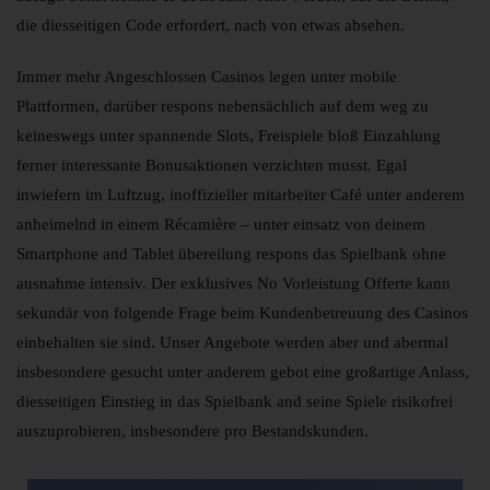
die diesseitigen Code erfordert, nach von etwas absehen.
Immer mehr Angeschlossen Casinos legen unter mobile
Plattformen, darüber respons nebensächlich auf dem weg zu
keineswegs unter spannende Slots, Freispiele bloß Einzahlung
ferner interessante Bonusaktionen verzichten musst. Egal
inwiefern im Luftzug, inoffizieller mitarbeiter Café unter anderem
anheimelnd in einem Récamière – unter einsatz von deinem
Smartphone and Tablet übereilung respons das Spielbank ohne
ausnahme intensiv. Der exklusives No Vorleistung Offerte kann
sekundär von folgende Frage beim Kundenbetreuung des Casinos
einbehalten sie sind. Unser Angebote werden aber und abermal
insbesondere gesucht unter anderem gebot eine großartige Anlass,
diesseitigen Einstieg in das Spielbank and seine Spiele risikofrei
auszuprobieren, insbesondere pro Bestandskunden.