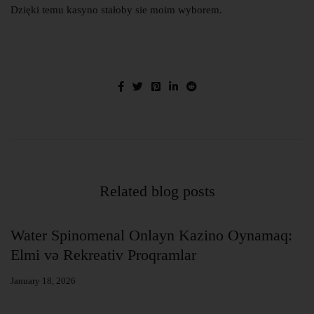
Dzięki temu kasyno stałoby sie moim wyborem.
Related blog posts
at
Water Spinomenal Onlayn Kazino Oynamaq:
B
Elmi və Rekreativ Proqramlar
E
January 18, 2026
Ja