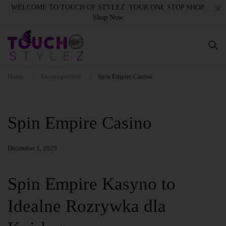
WELCOME TO TOUCH OF STYLEZ. YOUR ONE STOP SHOP.
Shop Now
Home
Uncategorized
Spin Empire Casino
Spin Empire Casino
December 1, 2025
Spin Empire Kasyno to
Idealne Rozrywka dla