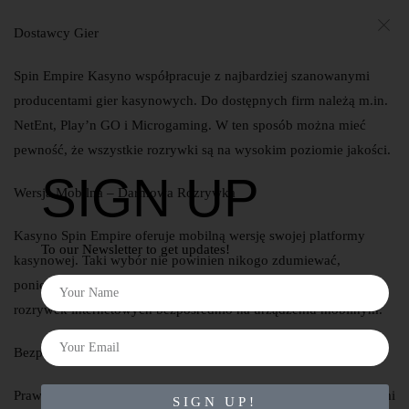
Dostawcy Gier
Spin Empire Kasyno współpracuje z najbardziej szanowanymi
producentami gier kasynowych. Do dostępnych firm należą m.in.
NetEnt, Play’n GO i Microgaming. W ten sposób można mieć
pewność, że wszystkie rozrywki są na wysokim poziomie jakości.
SIGN UP
Wersja Mobilna – Darmowa Rozrywka
Kasyno Spin Empire oferuje mobilną wersję swojej platformy
To our Newsletter to get updates!
kasynowej. Taki wybór nie powinien nikogo zdumiewać,
ponieważ dzisiejsze technologie umożliwiają korzystanie z
rozrywek internetowych bezpośrednio na urządzeniu mobilnym.
Bezpieczeństwo – Zasady Współpracy
Prawidłowa praca kasyna oparta jest na tym, że jesteśmy świadomi
SIGN UP!