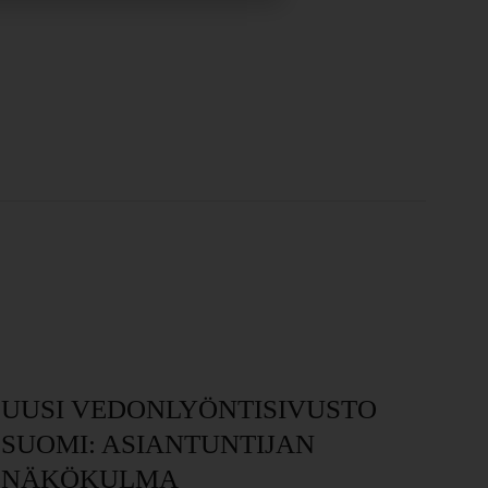
UUSI VEDONLYÖNTISIVUSTO
Me
SUOMI: ASIANTUNTIJAN
O
NÄKÖKULMA
Janu