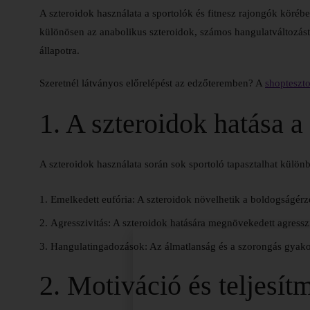
A szteroidok használata a sportolók és fitnesz rajongók köréb
különösen az anabolikus szteroidok, számos hangulatváltozást o
állapotra.
Szeretnél látványos előrelépést az edzőteremben? A
shopteszt
1. A szteroidok hatása a
A szteroidok használata során sok sportoló tapasztalhat külön
Emelkedett eufória:
A szteroidok növelhetik a boldogságérze
Agresszivitás:
A szteroidok hatására megnövekedett agressziv
Hangulatingadozások:
Az álmatlanság és a szorongás gyako
2. Motiváció és teljesít