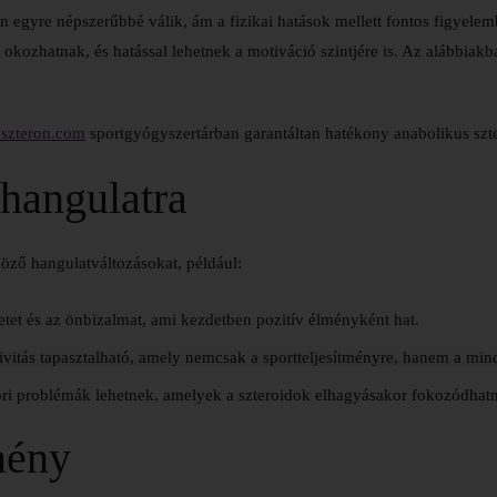
en egyre népszerűbbé válik, ám a fizikai hatások mellett fontos figyel
kozhatnak, és hatással lehetnek a motiváció szintjére is. Az alábbiakba
oszteron.com
sportgyógyszertárban garantáltan hatékony anabolikus szte
 hangulatra
böző hangulatváltozásokat, például:
tet és az önbizalmat, ami kezdetben pozitív élményként hat.
itás tapasztalható, amely nemcsak a sportteljesítményre, hanem a minde
ri problémák lehetnek, amelyek a szteroidok elhagyásakor fokozódhat
mény