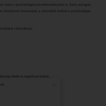
embe venni a pszichológiai következményeket is. Ezen anyagok,
n részletesen bemutatjuk a szteroidok hatását a pszichológiai
roidokat vásárolhatsz.
nnapi életre is negatívan hathat.
nak.