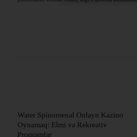
problémákhoz vezethet. Fontos, hogy a sportolók körültekintő
ı
Water Spinomenal Onlayn Kazino
Oynamaq: Elmi və Rekreativ
Proqramlar