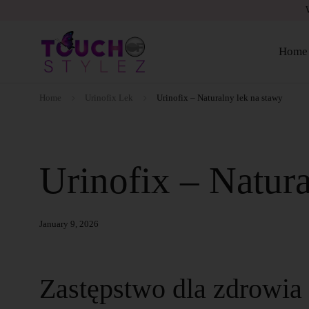
Home
Home
Urinofix Lek
Urinofix – Naturalny lek na stawy
Urinofix – Natura
January 9, 2026
Zastępstwo dla zdrowia