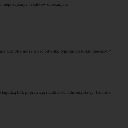
ch niepożądanych skutków ubocznych.
anie Urinofix może trwać od kilku tygodni do kilku miesięcy. *
e łagodzą ból, poprawiają ruchliwość i chronią stawy. Urinofix