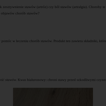
ak zesztywnienie stawów (artróz) czy ból stawów (artralgia). Choroby 
nie objawów chorób stawów?
by pomóc w leczeniu chorób stawów. Produkt ten zawiera składniki, któr
wość stawów.
Kwas hialuronowy
: chroni stawy przed szkodliwymi czynn