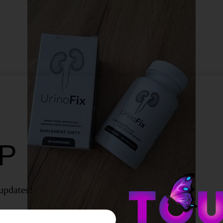
UP
 updates!