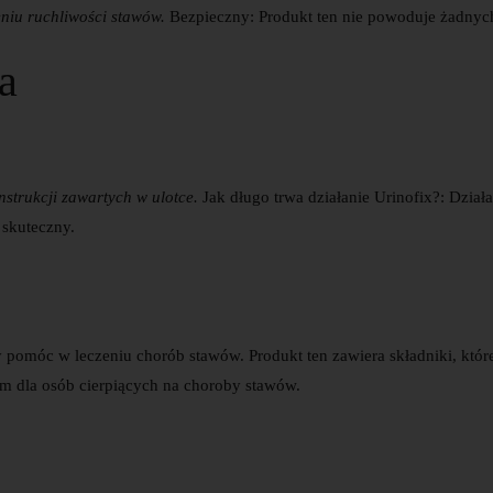
eniu ruchliwości stawów.
Bezpieczny
: Produkt ten nie powoduje żadny
a
nstrukcji zawartych w ulotce.
Jak długo trwa działanie Urinofix?
: Dział
i skuteczny.
by pomóc w leczeniu chorób stawów. Produkt ten zawiera składniki, któr
iem dla osób cierpiących na choroby stawów.