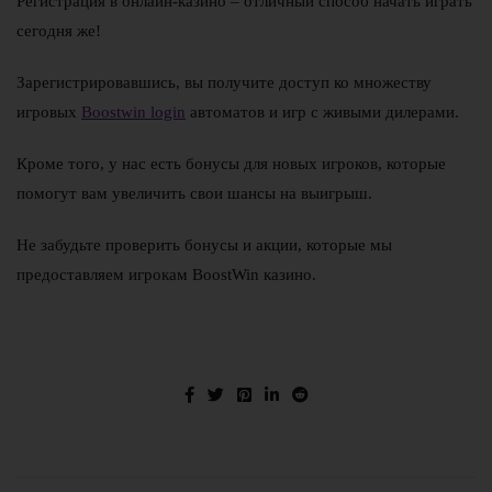
Регистрация в онлайн-казино – отличный способ начать играть
сегодня же!
Зарегистрировавшись, вы получите доступ ко множеству
игровых
Boostwin login
автоматов и игр с живыми дилерами.
Кроме того, у нас есть бонусы для новых игроков, которые
помогут вам увеличить свои шансы на выигрыш.
Не забудьте проверить бонусы и акции, которые мы
предоставляем игрокам BoostWin казино.