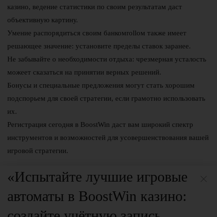
казино, ведение статистики по своим результатам даст
объективную картину.
Умение распорядиться своим банкомrollом также имеет
решающее значение: установите пределы ставок заранее.
Не забывайте о необходимости отдыха: чрезмерная усталость
можеет сказаться на принятии верных решений.
Бонусы и специальные предложения могут стать хорошим
подспорьем для своей стратегии, если грамотно использовать
их.
Регистрация сегодня в BoostWin даст вам широкий спектр
инструментов и возможностей для усовершенствования вашей
игровой стратегии.
«Испытайте лучшие игровые
автоматы в BoostWin казино:
создайте учётную запись