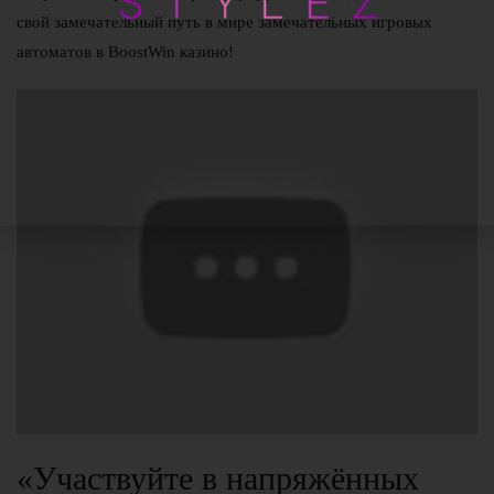
свой замечательный путь в мире замечательных игровых
автоматов в BoostWin казино!
«Участвуйте в напряжённых