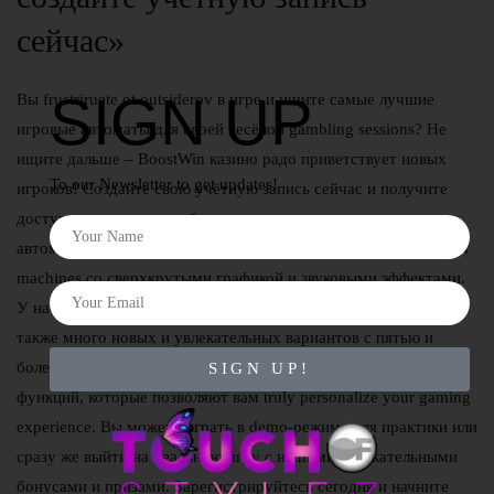
сейчас»
SIGN UP
Вы frustriruete ot outsiderov в игре и ищите самые лучшие
игровые автоматы для своей весёлой gambling sessions? Не
ищите дальше – BoostWin казино радо приветствует новых
To our Newsletter to get updates!
игроков! Создайте свою учётную запись сейчас и получите
доступ ко всему разнообразию захватывающих игровых
автоматов. Испытайте свою удачу на наших современных slot
machines со сверхкрутыми графикой и звуковыми эффектами.
У нас есть классические три-ролльные игровые автоматы, а
также много новых и увлекательных вариантов с пятью и
более роллями. У нас есть также большое разнообразие тем и
SIGN UP!
функций, которые позволяют вам truly personalize your gaming
experience. Вы можете играть в demo-режиме для практики или
сразу же выйти на реальную игру с нашими увлекательными
бонусами и призами. Зарегистрируйтесь сегодня и начните