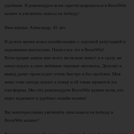
удобным. Я рекомендую всем зарегистрироваться в BoostWin
казино и увеличить шансы на победу!
Имя игрока: Александр, 45 лет.
Я долгое время искал онлайн-казино с хорошей репутацией и
надежными выплатами. Нашел все это в BoostWin!
Регистрация заняла мне всего несколько минут и я сразу же
начал играть в свои любимые игровые автоматы. Депозит и
вывод денег происходит очень быстро и без проблем. Моя
жена тоже иногда играет в покер и ей также нравится эта
платформа. Мы оба рекомендуем BoostWin казино всем, кто
ищет надежное и удобное онлайн-казино!
Вы заинтересованы увеличить свои шансы на победу в
BoostWin казино?