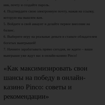
ник, почту и создайте пароль.
4. Подтвердите свою электронную почту, нажав на ссылку,
которую мы вышлем вам.
5. Войдите в свой аккаунт и делайте первое внесение на
баланс.
6. Выберите игру на реальные деньги и станьте обладателем
богатых выигрышей!
7. Начните зарабатывать прямо сегодня, не ждите – ваши
выигрыши уже ждут вас в онлайн-казино Pinco!
«Как максимизировать свои
шансы на победу в онлайн-
казино Pinco: советы и
рекомендации»