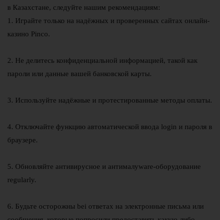
в Казахстане, следуйте нашим рекомендациям:
1. Играйте только на надёжных и проверенных сайтах онлайн-
казино Pinco.
2. Не делитесь конфиденциальной информацией, такой как
пароли или данные вашей банковской карты.
3. Используйте надёжные и протестированные методы оплаты.
4. Отключайте функцию автоматической ввода login и пароля в
браузере.
5. Обновляйте антивирусное и антималуware-оборудование
regularly.
6. Будьте осторожны bei ответах на электронные письма или
сообщения, которые попросили предоставить какую-либо