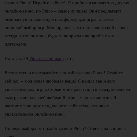
казино Pinco! Играйте сейчас!. Я пробовал множество других
онлайн-казино, но Pinco – самое лучшее! Они предлагают
безопасную и надежную платформу для игры, а также
широкий выбор игр. Мне нравится, что их клиентский сервис
всегда готов помочь, будь то вопросы или проблемы с
платежами.
Наталья, 28
Pinco casino вход
лет:
Веселитесь и выигрывайте в онлайн-казино Pinco! Играйте
сейчас! – моя новая любимая вещь! Я нашла так много
увлекательных игр, которые мне нравятся, и я каждую неделю
выигрываю на своей любимой игре – черные жолуди. Я
настоятельно рекомендую этот сайт всем, кто ищет
увлекательное онлайн-казино.
Почему выбирают онлайн-казино Pinco? Ответы на вопросы
здесь!