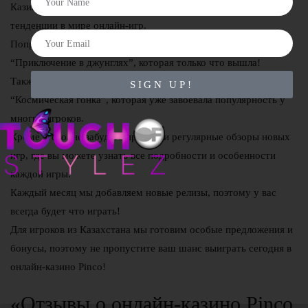
Казино Pinco всегда готово предложить вам последние
тенденции в мире онлайн-игр.
Попробуйте свои силы в новой увлекательной игре
“Приключение в джунглях”, которая только что вышла!
Также рекомендуем обратить внимание на нашу новую игру
SIGN UP!
“Космическая гонка”, которая уже завоевала популярность у
многих игроков.
Кроме этого, не забудьте про наши регулярные обзоры новых
игр, где вы можете узнать все подробности и особенности
каждой игры.
Каждый месяц мы добавляем новые релизы, поэтому у вас
всегда будет что играть!
Для игроков из Казахстана мы готовим особые предложения и
бонусы, поэтому не пропустите ваш шанс выиграть сегодня в
онлайн-казино Pinco!
«Отзывы о онлайн-казино Pinco