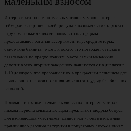
маленьким взносом
Интернет-казино с минимальным взносом манят интерес
геймеров вследствие своей доступа и возможности стартовать
игру с маленькими вложениями. Эти платформы
предоставляют богатый ассортимент игр, среди которых
однорукие бандиты, рулет, и покер, что позволяет отыскать
развлечение по предпочтениям. Часто самый маленький
депозит в этих игорных заведениях начинается от в диапазоне
1-10 долларов, что превращает их в прекрасным решением для
начинающих игроков и желающих испытать удачу без больших
вложений.
Помимо этого, значительное количество интернет-казино с
низким первоначальным вкладом предлагают щедрые бонусы
для начинающих участников. Данное могут быть начальные
премии либо даровые раскрутки в популярных слот-машинах.