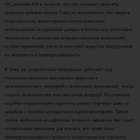
ОС, включая iOS и Android, что обеспечивает охватить
широкую целевую группу. Следует подчеркнуть, что защита
сохраняется на значительном степени благодаря
использованию кодирования данных и безопасных платежных
механизмов. Большинство игорные заведения показывают
особые привилегии для пользователей гаджетов, поддерживая
их активность и заинтересованность.
К тому же, разработчики непрерывно работают над
совершенствованием визуальных эффектов и
пользовательского интерфейса мобильных приложений, чтобы
создать пользователям максимальный комфорт. Постоянные
апдейты поддерживают надежную работу софтвера даже на
девайсах с низкими аппаратными характеристиками. Таким
путем, мобильная модификация игорного заведения выступает
оптимальным решением для игроков, кто ценит свое
времяпровождение и стремится к качественному игровому