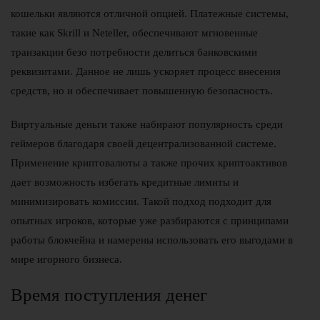
кошельки являются отличной опцией. Платежные системы,
такие как Skrill и Neteller, обеспечивают мгновенные
транзакции безо потребности делиться банковскими
реквизитами. Данное не лишь ускоряет процесс внесения
средств, но и обеспечивает повышенную безопасность.
Виртуальные деньги также набирают популярность среди
геймеров благодаря своей децентрализованной системе.
Применение криптовалюты а также прочих криптоактивов
дает возможность избегать кредитные лимиты и
минимизировать комиссии. Такой подход подходит для
опытных игроков, которые уже разбираются с принципами
работы блокчейна и намерены использовать его выгодами в
мире игорного бизнеса.
Время поступления денег