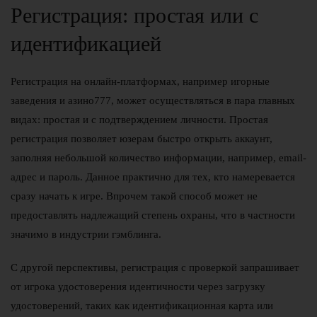
Регистрация: простая или с
идентификацией
Регистрация на онлайн-платформах, например игорные
заведения и азино777, может осуществляться в пара главных
видах: простая и с подтверждением личности. Простая
регистрация позволяет юзерам быстро открыть аккаунт,
заполняя небольшой количество информации, например, email-
адрес и пароль. Данное практично для тех, кто намеревается
сразу начать к игре. Впрочем такой способ может не
предоставлять надлежащий степень охраны, что в частности
значимо в индустрии гэмблинга.
С другой перспективы, регистрация с проверкой запрашивает
от игрока удостоверения идентичности через загрузку
удостоверений, таких как идентификационная карта или