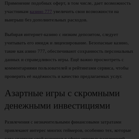
Применение подобных оферт, в том числе, дает возможность
участникам
казино 777
увеличить свои возможности на
выигрыш без дополнительных расходов.
Выбирая интернет-казино с низким депозитом, следует
учитывать его имидж и лицензирование. Безопасные казино,
такие как азино 777, обеспечивают сохранность персональных
данных и справедливость игры. Ещё важно просмотреть с
комментариями пользователей и рейтингами сервиса, чтобы
проверить её надёжность и качество предлагаемых услуг.
Азартные игры с скромными
денежными инвестициями
Развлечения с незначительными финансовыми затратами
привлекают интерес многих геймеров, особенно тех, которые
едва стартует свой маршрут в сфере игровых развлечений.