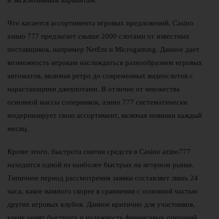
и эксклюзивным вариантам.
Что касается ассортимента игровых предложений, Casino
азино 777 предлагает свыше 2000 слотами от известных
поставщиков, например NetEnt и Microgaming. Данное дает
возможность игрокам наслаждаться разнообразием игровых
автоматов, включая ретро до современных видеослотов с
нарастающими джекпотами. В отличие от множества
основной массы соперников, азино 777 систематически
модернизирует свою ассортимент, включая новинки каждый
месяц.
Кроме этого, быстрота снятия средств в Casino azino777
находится одной из наиболее быстрых на игорном рынке.
Типичное период рассмотрения заявки составляет лишь 24
часа, какое намного скорее в сравнении с основной частью
других игровых клубов. Данное критично для участников,
какие ценят быстроту и надежность финансовых операций.