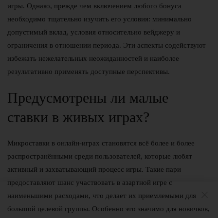
игры. Однако, прежде чем включением любого бонуса
необходимо тщательно изучить его условия: минимально
допустимый вклад, условия относительно вейджеру и
ограничения в отношении периода. Эти аспекты содействуют
избежать нежелательных неожиданностей и наиболее
результативно применять доступные перспективы.
Предусмотрены ли малые
ставки в живых играх?
Микроставки в онлайн-играх становятся всё более и более
распространёнными среди пользователей, которые любят
активный и захватывающий процесс игры. Такие пари
предоставляют шанс участвовать в азартной игре с
наименьшими расходами, что делает их приемлемыми для
большой целевой группы. Особенно это значимо для новичков,