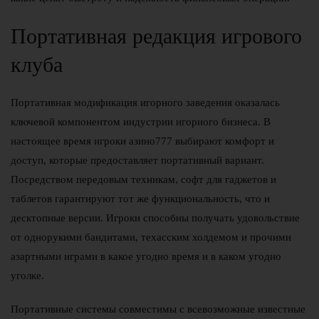
Портативная редакция игрового
клуба
Портативная модификация игорного заведения оказалась
ключевой компонентом индустрии игорного бизнеса. В
настоящее время игроки азино777 выбирают комфорт и
доступ, которые предоставляет портативный вариант.
Посредством передовым техникам, софт для гаджетов и
таблетов гарантируют тот же функциональность, что и
десктопные версии. Игроки способны получать удовольствие
от однорукими бандитами, техасским холдемом и прочими
азартными играми в какое угодно время и в каком угодно
уголке.
Портативные системы совместимы с всевозможные известные