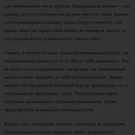
для значительного числа игроков. Минимальный депозит — это
размер, которую пользователь должен иметь на своем балансе,
чтобы инициировать выплату денег. Следует заметить, что
казино зачастую задают свои лимиты на минимум кэш-аут, и
эти пределы могут различаться от сайта к сайту.
Скажем, в многих игорных заведений минимальный порог для
обналичивания начинается от от 500 до 1000 деревянных. Тем
не менее есть и определенные платформы, где минимальный
выплата может доходить до 2000 рублей или более. Данное
вызвано как внутренней политикой курсом организации, так и
издержками на проведение сделок. Пользователям важно
вдумчиво анализировать положения применения, чтобы
предотвратить неприятных неожиданностей.
Кроме, того, необходимо помнить о платежах за транзакции.
Определенные игорные заведения имеют возможность