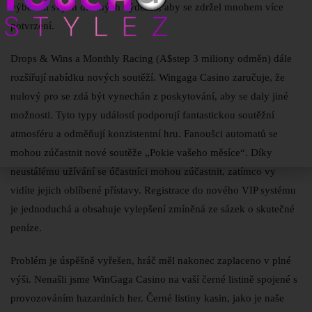
výběrem svých dlužných výdělků, aby se zdržel mnohem více
potvrzení.
Drops & Wins a Monthly Racing (A$step 3 miliony odměn) dále
rozšiřují nabídku nových soutěží. Wingaga Casino zaručuje, že
nulový pro se zdá být vynechán z poskytování, aby se daly jiné
možnosti. Tyto typy událostí podporují fantastickou soutěžní
atmosféru a odměňují konzistentní hru. Fanoušci automatů se
mohou zúčastnit nové soutěže „Pokie vašeho měsíce“. Díky
neustálému užívání se účastníci mohou zúčastnit, zatímco vy
vidíte jejich oblíbené přístavy. Registrace do nového VIP systému
je jednoduchá a obsahuje vylepšení zmíněná ze sázek o skutečné
peníze.
Problém je úspěšně vyřešen, hráč měl nakonec zaplaceno v plné
výši. Nenašli jsme WinGaga Casino na vaší černé listině spojené s
provozováním hazardních her. Černé listiny kasin, jako je naše