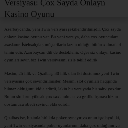
Versiyası: Çox Sayda Onlayn
Kasino Oyunu
Azərbaycanda, yeni 1win versiyası şəkillendirilmişdir. Çox sayda
onlayn kasino oyunu var. Bu yeni versiya, daha çox oyunculara
əsaslanır. İstehsalçılar, müştərilərin lazım olduğu bütün xidmətləri
təmin edir. Azərbaycan dili de destəklənir. Əgər siz onlayn kasino
oyunları sevir, biz 1win versiyasını sizlə təklif edirik.
Məsim, 25 illik və Qızılbaş, 30 illik olan iki dostumuz yeni 1win
versiyasına çox sevindirilmişlər. Məsim, slot oyunları haqqında
bilməz olduğunu iddia edirdi, lakin bu versiyada bir səhv yoxdur.
Butun slotların yüksək çox saxlanılması və grafikalışması bizim
dostumuzu əbədi sevinci əldə edirdi.
Qızılbaş ise, bizimlə birlikdə poker oynayır və onun işıqlayıdı ki,
yeni 1win versiyasında poker oyunlarının daha çox olduğunu və