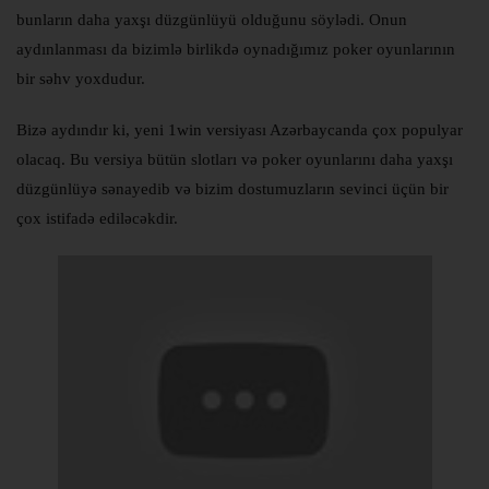
bunların daha yaxşı düzgünlüyü olduğunu söylədi. Onun
aydınlanması da bizimlə birlikdə oynadığımız poker oyunlarının
bir səhv yoxdudur.
Bizə aydındır ki, yeni 1win versiyası Azərbaycanda çox populyar
olacaq. Bu versiya bütün slotları və poker oyunlarını daha yaxşı
düzgünlüyə sənayedib və bizim dostumuzların sevinci üçün bir
çox istifadə ediləcəkdir.