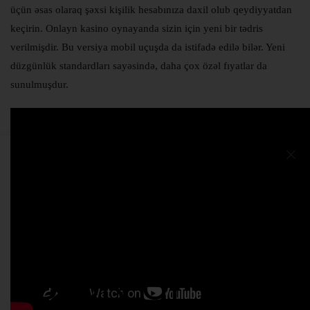
üçün əsas olaraq şəxsi kişilik hesabınıza daxil olub qeydiyyatdan
keçirin. Onlayn kasino oynayanda sizin için yeni bir tədris
verilmişdir. Bu versiya mobil uçuşda da istifadə edilə bilər. Yeni
düzgünlük standardları sayəsində, daha çox özəl fıyatlar da
sunulmuşdur.
SIGN UP