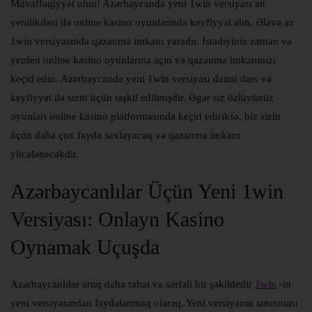
Müvaffəqiyyət olun! Azərbaycanda yeni 1win versiyası ən
yenilikdəsi ilə online kasino oyunlarında keyfiyyət alın. Əlavə az
1win versiyasında qazanma imkanı yaradır. İstədiyiniz zaman və
yerden online kasino oyunlarına açın və qazanma imkanınızı
keçid edin. Azərbaycanda yeni 1win versiyası daimi dərs və
keyfiyyət ilə sizin üçün təşkil edilmişdir. Əgər siz özlüyünüz
oyunları online kasino platformasında keçid ediriksə, biz sizin
üçün daha çox fayda saxlayacaq və qazanma imkanı
yücələnəcəkdir.
Azərbaycanlılar Üçün Yeni 1win
Versiyası: Onlayn Kasino
Oynamak Uçuşda
Azərbaycanlılar artıq daha rahat və sərfəli bir şəkildedir
1win
-in
yeni versiyasından faydalanmaq olaraq. Yeni versiyanın tanınması