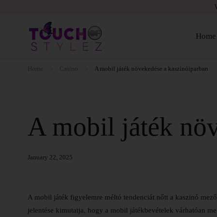
Home
Home
Casino
A mobil játék növekedése a kaszinóiparban
A mobil játék nö
January 22, 2025
A mobil játék figyelemre méltó tendenciát nőtt a kaszinó mez
jelentése kimutatja, hogy a mobil játékbevételek várhatóan me