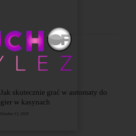
Jak skutecznie grać w automaty do
Ca
gier w kasynach
Za
October 13, 2025
Octo