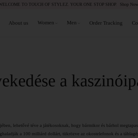
WELCOME TO TOUCH OF STYLEZ. YOUR ONE STOP SHOP.
Shop No
Women
Men
About us
Order Tracking
Co
vekedése a kaszinói
őjében, lehetővé téve a játékosoknak, hogy bármikor és bárhol megtapa
ghaladják a 100 milliárd dollárt, tükrözve az okostelefonok és a táblag