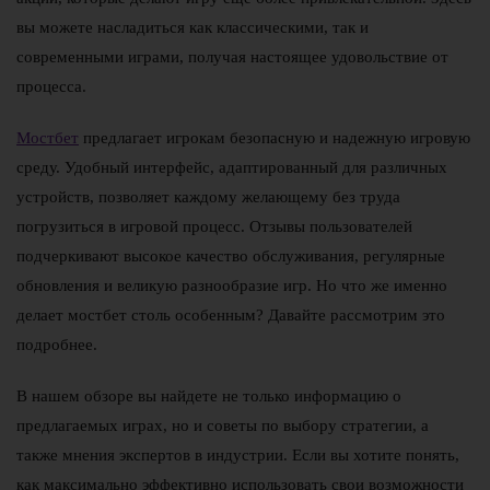
вы можете насладиться как классическими, так и
современными играми, получая настоящее удовольствие от
процесса.
Мостбет
предлагает игрокам безопасную и надежную игровую
среду. Удобный интерфейс, адаптированный для различных
устройств, позволяет каждому желающему без труда
погрузиться в игровой процесс. Отзывы пользователей
подчеркивают высокое качество обслуживания, регулярные
обновления и великую разнообразие игр. Но что же именно
делает мостбет столь особенным? Давайте рассмотрим это
подробнее.
В нашем обзоре вы найдете не только информацию о
предлагаемых играх, но и советы по выбору стратегии, а
также мнения экспертов в индустрии. Если вы хотите понять,
как максимально эффективно использовать свои возможности