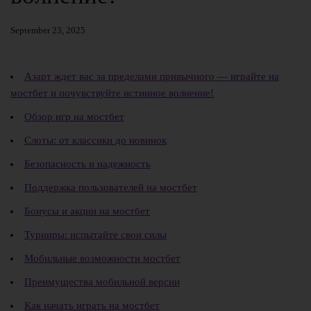
September 23, 2025
Азарт ждет вас за пределами привычного — играйте на
мостбет и почувствуйте истинное волнение!
Обзор игр на мостбет
Слоты: от классики до новинок
Безопасность и надежность
Поддержка пользователей на мостбет
Бонусы и акции на мостбет
Турниры: испытайте свои силы
Мобильные возможности мостбет
Преимущества мобильной версии
Как начать играть на мостбет