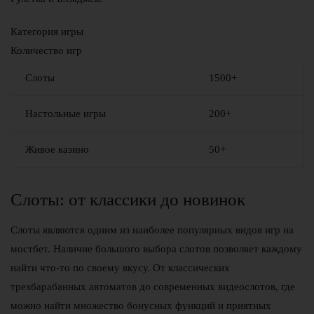
Категория игры
Количество игр
Слоты
1500+
Настольные игры
200+
Живое казино
50+
Слоты: от классики до новинок
Слоты являются одним из наиболее популярных видов игр на
мостбет. Наличие большого выбора слотов позволяет каждому
найти что-то по своему вкусу. От классических
трехбарабанных автоматов до современных видеослотов, где
можно найти множество бонусных функций и приятных