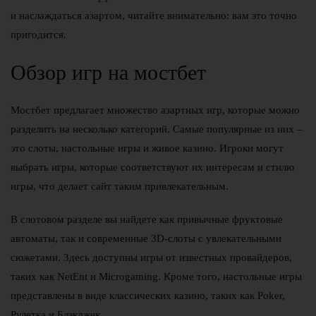
и наслаждаться азартом, читайте внимательно: вам это точно
пригодится.
Обзор игр на мостбет
Мостбет предлагает множество азартных игр, которые можно
разделить на несколько категорий. Самые популярные из них –
это слоты, настольные игры и живое казино. Игроки могут
выбрать игры, которые соответствуют их интересам и стилю
игры, что делает сайт таким привлекательным.
В слотовом разделе вы найдете как привычные фруктовые
автоматы, так и современные 3D-слоты с увлекательными
сюжетами. Здесь доступны игры от известных провайдеров,
таких как NetEnt и Microgaming. Кроме того, настольные игры
представлены в виде классических казино, таких как Poker,
Рулетка и Блэкджек.