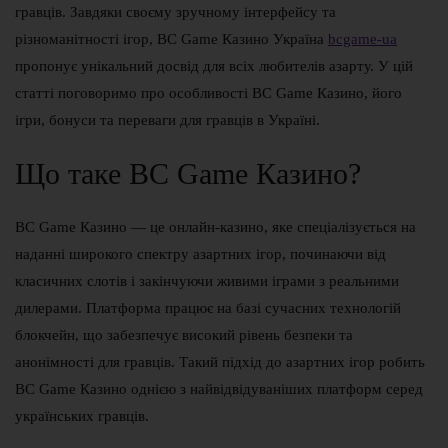
гравців. Завдяки своєму зручному інтерфейсу та
різноманітності ігор, BC Game Казино Україна
bcgame-ua
пропонує унікальний досвід для всіх любителів азарту. У цій
статті поговоримо про особливості BC Game Казино, його
ігри, бонуси та переваги для гравців в Україні.
Що таке BC Game Казино?
BC Game Казино — це онлайн-казино, яке спеціалізується на
наданні широкого спектру азартних ігор, починаючи від
класичних слотів і закінчуючи живими іграми з реальними
дилерами. Платформа працює на базі сучасних технологій
блокчейн, що забезпечує високий рівень безпеки та
анонімності для гравців. Такий підхід до азартних ігор робить
BC Game Казино однією з найвідвідуваніших платформ серед
українських гравців.