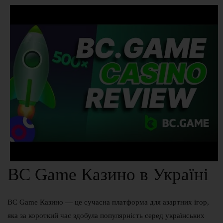
BC Game Казино в Україні
BC Game Казино — це сучасна платформа для азартних ігор,
яка за короткий час здобула популярність серед українських