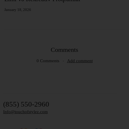
January 18, 2026
Ja
Comments
0 Comments
Add comment
(855) 550-2960
Info@touchofstylez.com