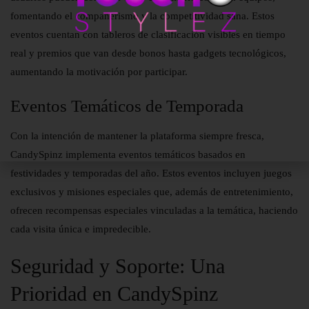
fomentando el compañerismo y la competitividad sana. Estos
eventos cuentan con tableros de clasificación visibles en tiempo
real y premios que van desde bonos hasta gadgets tecnológicos,
aumentando la motivación por participar.
Eventos Temáticos de Temporada
Con la intención de mantener la plataforma siempre fresca,
CandySpinz implementa eventos temáticos basados en
festividades y temporadas del año. Estos eventos incluyen juegos
exclusivos y misiones especiales que, además de entretenimiento,
ofrecen recompensas especiales vinculadas a la temática, haciendo
cada visita única e impredecible.
Seguridad y Soporte: Una
Prioridad en CandySpinz