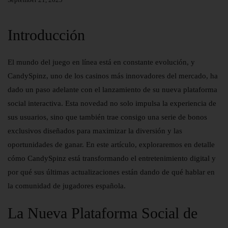
Introducción
El mundo del juego en línea está en constante evolución, y
CandySpinz, uno de los casinos más innovadores del mercado, ha
dado un paso adelante con el lanzamiento de su nueva plataforma
social interactiva. Esta novedad no solo impulsa la experiencia de
sus usuarios, sino que también trae consigo una serie de bonos
exclusivos diseñados para maximizar la diversión y las
oportunidades de ganar. En este artículo, exploraremos en detalle
cómo CandySpinz está transformando el entretenimiento digital y
por qué sus últimas actualizaciones están dando de qué hablar en
la comunidad de jugadores española.
La Nueva Plataforma Social de