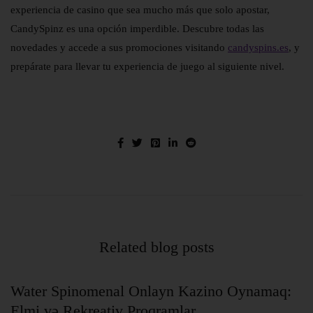
experiencia de casino que sea mucho más que solo apostar,
CandySpinz es una opción imperdible. Descubre todas las
novedades y accede a sus promociones visitando
candyspins.es
, y
prepárate para llevar tu experiencia de juego al siguiente nivel.
Related blog posts
at
Water Spinomenal Onlayn Kazino Oynamaq:
B
Elmi və Rekreativ Proqramlar
E