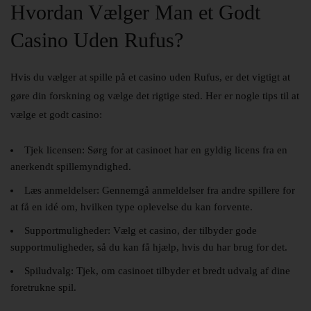
Hvordan Vælger Man et Godt
Casino Uden Rufus?
Hvis du vælger at spille på et casino uden Rufus, er det vigtigt at
gøre din forskning og vælge det rigtige sted. Her er nogle tips til at
vælge et godt casino:
Tjek licensen:
Sørg for at casinoet har en gyldig licens fra en
anerkendt spillemyndighed.
Læs anmeldelser:
Gennemgå anmeldelser fra andre spillere for
at få en idé om, hvilken type oplevelse du kan forvente.
Supportmuligheder:
Vælg et casino, der tilbyder gode
supportmuligheder, så du kan få hjælp, hvis du har brug for det.
Spiludvalg:
Tjek, om casinoet tilbyder et bredt udvalg af dine
foretrukne spil.