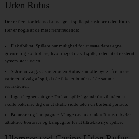
Uden Rufus
Der er flere fordele ved at vælge at spille på casinoer uden Rufus.
Her er nogle af de mest fremtrædende:
Fleksibilitet:
Spillere har mulighed for at sætte deres egne
grænser og kontrollere, hvor meget de vil spille, uden at et eksternt
system står i vejen.
Større udvalg:
Casinoer uden Rufus kan ofte byde på et mere
varieret udvalg af spil, da de ikke er bundet af de samme
restriktioner.
Ingen begrænsninger:
Du kan spille lige når du vil, uden at
skulle bekymre dig om at skulle sidde ude i en bestemt periode.
Bonusser og kampagner:
Mange casinoer uden Rufus tilbyder
attraktive bonusser og kampagner for at tiltrække nye spillere.
Ulemper ved Casino Uden Rufus