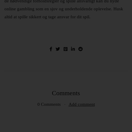
de nødvendige forholdsregler og spille ansvarligt kan du nyde
online gambling som en sjov og underholdende oplevelse. Husk
altid at spille sikkert og tage ansvar for dit spil.
Comments
0 Comments
Add comment