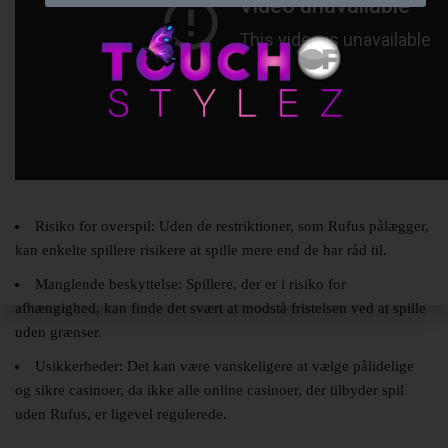
Risiko for overspil:
Uden de restriktioner, som Rufus pålægger,
kan enkelte spillere risikere at spille mere end de har råd til.
Manglende beskyttelse:
Spillere, der er i risiko for
afhængighed, kan finde det svært at modstå fristelsen ved at spille
uden grænser.
Usikkerheder:
Det kan være vanskeligere at vælge pålidelige
og sikre casinoer, da ikke alle online casinoer, der tilbyder spil
uden Rufus, er ligevel regulerede.