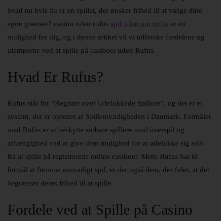
hvad nu hvis du er en spiller, der ønsker frihed til at vælge dine
egne grænser? casino uden rofus
spil uden om rofus
er en
mulighed for dig, og i denne artikel vil vi udforske fordelene og
ulemperne ved at spille på casinoer uden Rufus.
Hvad Er Rufus?
Rufus står for “Register over Udelukkede Spillere”, og det er et
system, der er oprettet af Spillemyndigheden i Danmark. Formålet
med Rufus er at beskytte sårbare spillere mod overspil og
afhængighed ved at give dem mulighed for at udelukke sig selv
fra at spille på registrerede online casinoer. Mens Rufus har til
formål at fremme ansvarligt spil, er der også dem, der føler, at det
begrænser deres frihed til at spille.
Fordele ved at Spille på Casino