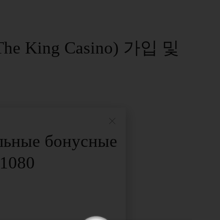
 King Casino) 가입 및
льные бонусные
.1080