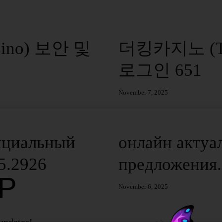
ino) 보안 및
더킹카지노 (The
로그인 651
November 7, 2025
ициальный
онлайн актуа
25.2926
предложения
UP
November 6, 2025
 updates!