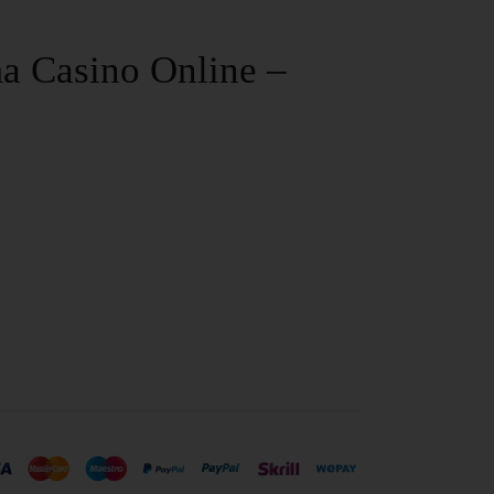
a Casino Online –