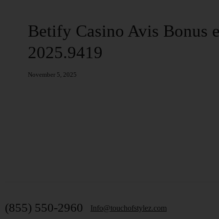
Betify Casino Avis Bonus e
2025.9419
November 5, 2025
(855) 550-2960
Info@touchofstylez.com