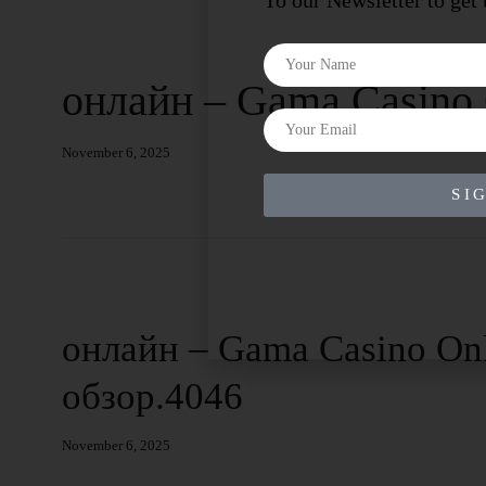
онлайн – Gama Casino 
November 6, 2025
SI
онлайн – Gama Casino Onl
обзор.4046
November 6, 2025