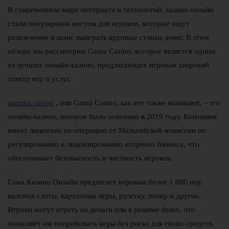
В современном мире интернета и технологий, казино онлайн
стали популярным местом для игроков, которые ищут
развлечение и шанс выиграть крупные суммы денег. В этом
обзоре мы рассмотрим Gama Casino, которое является одним
из лучших онлайн-казино, предлагающих игрокам широкий
спектр игр и услуг.
gamma casino
, или Gama Casino, как его также называют, – это
онлайн-казино, которое было основано в 2019 году. Компания
имеет лицензию на операцию от Мальтийской комиссии по
регулированию и лицензированию игорного бизнеса, что
обеспечивает безопасность и честность игроков.
Гама Казино Онлайн предлагает игрокам более 1 000 игр,
включая слоты, карточные игры, рулетку, покер и другие.
Игроки могут играть на деньги или в режиме demo, что
позволяет им попробовать игры без риска для своих средств.