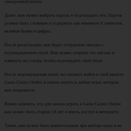
электронной почты.
Далее, вам нужно выбрать пароль и подтвердить его. Пароль
должен быть сложным и содержать как минимум 8 символов,
включая буквы и цифры.
После регистрации, вам будет отправлено письмо с
подтверждением email. Вам нужно открыть это письмо и
кликнуть на ссылку, чтобы подтвердить свой email.
После подтверждения email, вы сможете войти в свой аккаунт
Gama Casino Online и начать играть в любые игры, которые
вам понравятся.
Важно помнить, что для начала играть в Gama Casino Online
вам нужно быть старше 18 лет и иметь доступ к интернету.
Также, вам нужно быть внимательным при выборе игры и не