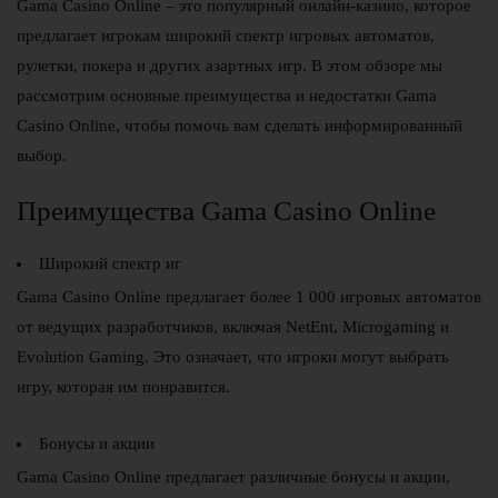
Gama Casino Online – это популярный онлайн-казино, которое
предлагает игрокам широкий спектр игровых автоматов,
рулетки, покера и других азартных игр. В этом обзоре мы
рассмотрим основные преимущества и недостатки Gama
Casino Online, чтобы помочь вам сделать информированный
выбор.
Преимущества Gama Casino Online
Широкий спектр иг
Gama Casino Online предлагает более 1 000 игровых автоматов
от ведущих разработчиков, включая NetEnt, Microgaming и
Evolution Gaming. Это означает, что игроки могут выбрать
игру, которая им понравится.
Бонусы и акции
Gama Casino Online предлагает различные бонусы и акции,