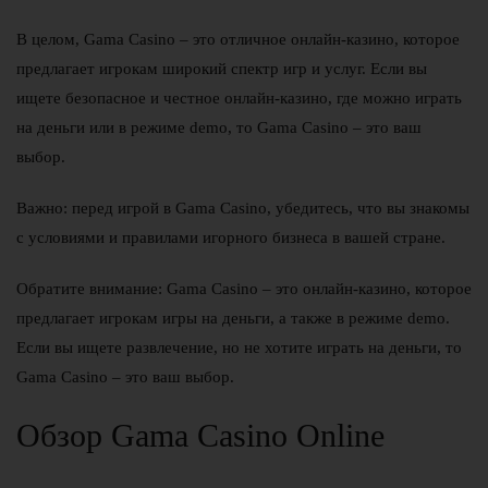
В целом, Gama Casino – это отличное онлайн-казино, которое
предлагает игрокам широкий спектр игр и услуг. Если вы
ищете безопасное и честное онлайн-казино, где можно играть
на деньги или в режиме demo, то Gama Casino – это ваш
выбор.
Важно: перед игрой в Gama Casino, убедитесь, что вы знакомы
с условиями и правилами игорного бизнеса в вашей стране.
Обратите внимание: Gama Casino – это онлайн-казино, которое
предлагает игрокам игры на деньги, а также в режиме demo.
Если вы ищете развлечение, но не хотите играть на деньги, то
Gama Casino – это ваш выбор.
Обзор Gama Casino Online