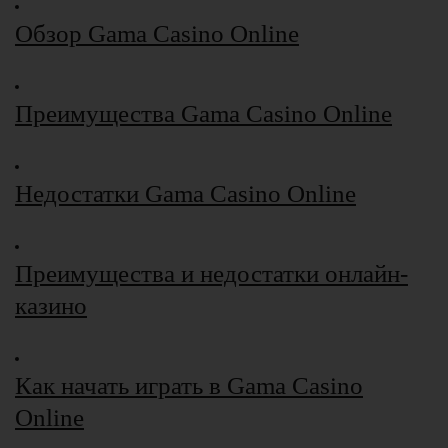
Обзор Gama Casino Online
Преимущества Gama Casino Online
Недостатки Gama Casino Online
Преимущества и недостатки онлайн-
казино
Как начать играть в Gama Casino
Online