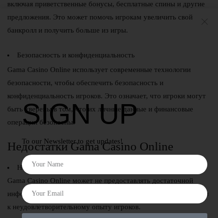
включая приветственные бонусы, бесплатные спины и другие
предложения. Это может помочь игрокам увеличить свой
банкролл и получить больше из игры.
Безопасность и конфиденциальность
Gama Casino Online использует современные технологии
безопасности, чтобы обеспечить безопасность и
конфиденциальность игроков. Это означает, что игроки могут
SIGN UP
быть уверены в том, что их личные данные и финансовые
операции безопасны.
To our Newsletter to get updates!
Недостатки Gama Casino Online
Недостаточная информация о правилах
Gama Casino Online может не предоставлять достаточной
информации о правилах и условиях игры. Это может привести
к неудовлетворительному опыту игроков.