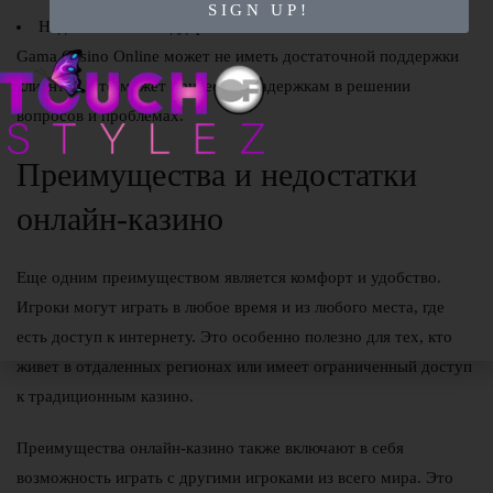
SIGN UP!
Недостаточная поддержка клиентов
Gama Casino Online может не иметь достаточной поддержки
клиентов, что может привести к задержкам в решении
вопросов и проблемах.
Преимущества и недостатки
онлайн-казино
Еще одним преимуществом является комфорт и удобство.
Игроки могут играть в любое время и из любого места, где
есть доступ к интернету. Это особенно полезно для тех, кто
живет в отдаленных регионах или имеет ограниченный доступ
к традиционным казино.
Преимущества онлайн-казино также включают в себя
возможность играть с другими игроками из всего мира. Это