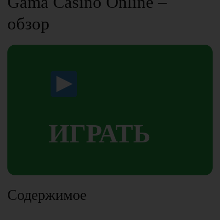
Gama Casino Online –
обзор
ИГРАТЬ
Содержимое