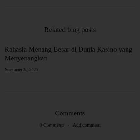
Related blog posts
Rahasia Menang Besar di Dunia Kasino yang
D
Menyenangkan
d
November 26, 2025
No
Comments
0 Comments
Add comment