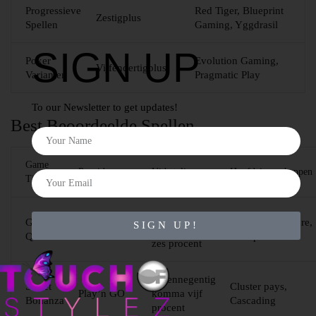
Progressieve
Red Tiger, Blueprint
Zestigplus
Spellen
Gaming, Yggdrasil
SIGN UP
Poker
Evolution Gaming,
Vijfendertigplus
Varianten
Pragmatic Play
To our Newsletter to get updates!
Best Beoordeelde Spellen
Game
Provider
Uitbetaling
Hoofdeigenschappen
Titel
Zesennegentig
Gonzo’s
Avalanche feature,
SIGN UP!
Microgaming
komma acht
Quest
Multipliers
zes procent
Zesennegentig
Sweet
Cluster pays,
Play’n GO
komma vijf
Bonanza
Cascading
procent