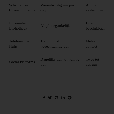
Schriftelijke
Vierentwintig uur per
Acht tot
Correspondentie
dag
zestien uur
Informatie
Direct
Altijd toegankelijk
Bibliotheek
beschikbaar
Telefonische
Tien uur tot
Meteen
Hulp
tweeentwintig uur
contact
Dagelijks tien tot twintig
Twee tot
Social Platforms
uur
zes uur