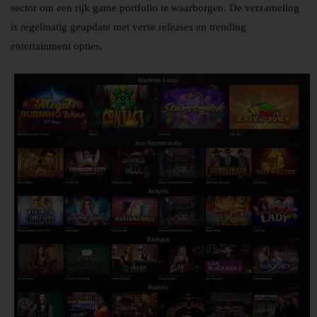
sector om een rijk game portfolio te waarborgen. De verzameling
is regelmatig geupdate met verse releases en trending
entertainment opties.