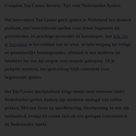
Complete Yaa Casino Review: Tips voor Nederlandse Spelers
Het innovatieve Yaa Casino geeft spelers in Nederland een modern
platform, met verschillende spellen voor zowel beginners als
gevorderden, en prachtige promoties en beloningen, met
klik om
te bezoeken
in het midden van de tekst. Je hebt toegang tot veilige
en gemakkelijke betalingsopties, allemaal in een moderne en
intuitieve lay-out dat zorgen voor soepele gameplay. Of je
jackpots nastreeft, het spelverloop blijft consistent voor
beginnende spelers.
Het Yaa Casino speelplatform krijgt steeds meer interesse onder
Nederlandse spelers dankzij zijn moderne strategie van online
gokken. Met een focus op speelbeleving, bescherming en een rijk
spelaanbod, vestigt dit casino zich als een gedegen concurrent in
de Nederlandse markt.