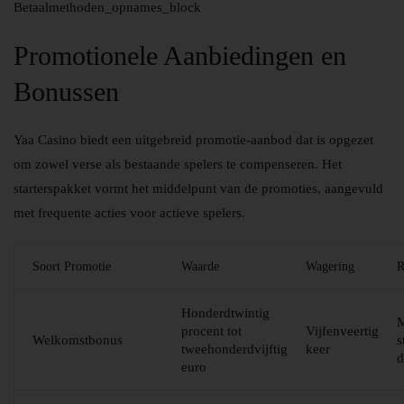
Betaalmethoden_opnames_block
Promotionele Aanbiedingen en
Bonussen
Yaa Casino biedt een uitgebreid promotie-aanbod dat is opgezet
om zowel verse als bestaande spelers te compenseren. Het
starterspakket vormt het middelpunt van de promoties, aangevuld
met frequente acties voor actieve spelers.
Soort Promotie
Waarde
Wagering
R
Honderdtwintig
M
procent tot
Vijfenveertig
Welkomstbonus
s
tweehonderdvijftig
keer
d
euro