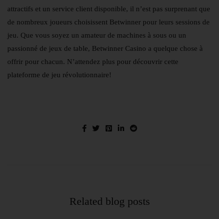
attractifs et un service client disponible, il n’est pas surprenant que
de nombreux joueurs choisissent Betwinner pour leurs sessions de
jeu. Que vous soyez un amateur de machines à sous ou un
passionné de jeux de table, Betwinner Casino a quelque chose à
offrir pour chacun. N’attendez plus pour découvrir cette
plateforme de jeu révolutionnaire!
Related blog posts