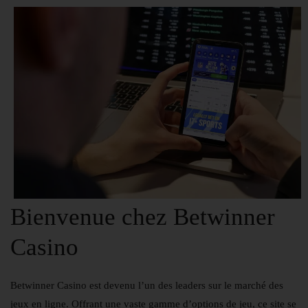
Bienvenue chez Betwinner
Casino
Betwinner Casino est devenu l’un des leaders sur le marché des
jeux en ligne. Offrant une vaste gamme d’options de jeu, ce site se