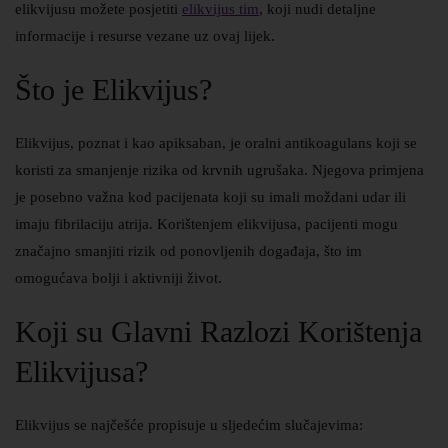
elikvijusu možete posjetiti
elikvijus tim
, koji nudi detaljne
informacije i resurse vezane uz ovaj lijek.
Što je Elikvijus?
Elikvijus, poznat i kao apiksaban, je oralni antikoagulans koji se
koristi za smanjenje rizika od krvnih ugrušaka. Njegova primjena
je posebno važna kod pacijenata koji su imali moždani udar ili
imaju fibrilaciju atrija. Korištenjem elikvijusa, pacijenti mogu
značajno smanjiti rizik od ponovljenih događaja, što im
omogućava bolji i aktivniji život.
Koji su Glavni Razlozi Korištenja
Elikvijusa?
Elikvijus se najčešće propisuje u sljedećim slučajevima: