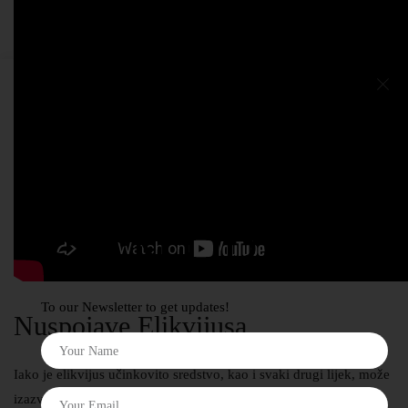
SIGN UP
To our Newsletter to get updates!
Nuspojave Elikvijusa
Iako je elikvijus učinkovito sredstvo, kao i svaki drugi lijek, može
izazvati nuspojave. Najčešće nuspojave uključuju: