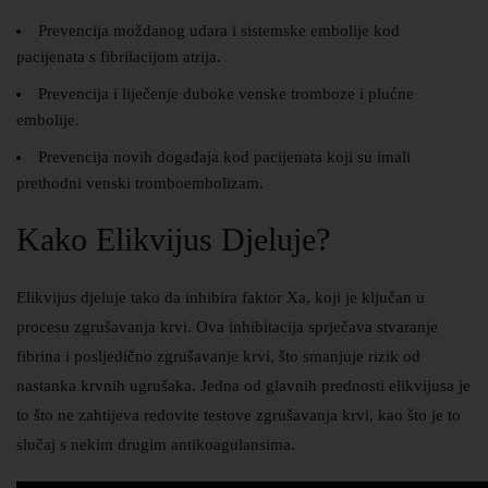
Prevencija moždanog udara i sistemske embolije kod
pacijenata s fibrilacijom atrija.
Prevencija i liječenje duboke venske tromboze i plućne
embolije.
Prevencija novih događaja kod pacijenata koji su imali
prethodni venski tromboembolizam.
Kako Elikvijus Djeluje?
Elikvijus djeluje tako da inhibira faktor Xa, koji je ključan u
procesu zgrušavanja krvi. Ova inhibitacija sprječava stvaranje
fibrina i posljedično zgrušavanje krvi, što smanjuje rizik od
nastanka krvnih ugrušaka. Jedna od glavnih prednosti elikvijusa je
to što ne zahtijeva redovite testove zgrušavanja krvi, kao što je to
slučaj s nekim drugim antikoagulansima.