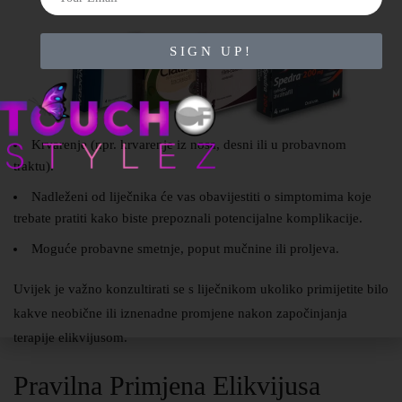
SIGN UP!
Krvarenje (npr. krvarenje iz nosa, desni ili u probavnom
traktu).
Nadleženi od liječnika će vas obavijestiti o simptomima koje
trebate pratiti kako biste prepoznali potencijalne komplikacije.
Moguće probavne smetnje, poput mučnine ili proljeva.
Uvijek je važno konzultirati se s liječnikom ukoliko primijetite bilo
kakve neobične ili iznenadne promjene nakon započinjanja
terapije elikvijusom.
Pravilna Primjena Elikvijusa