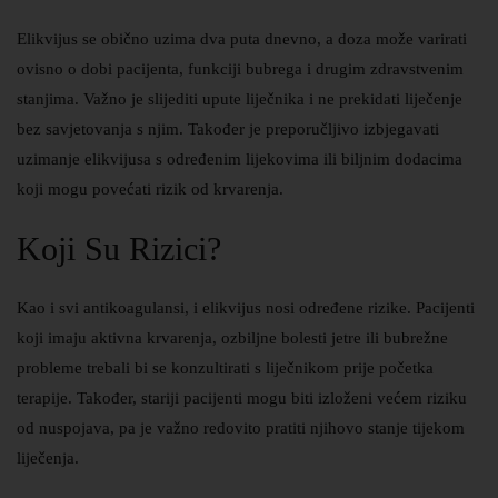
Elikvijus se obično uzima dva puta dnevno, a doza može varirati
ovisno o dobi pacijenta, funkciji bubrega i drugim zdravstvenim
stanjima. Važno je slijediti upute liječnika i ne prekidati liječenje
bez savjetovanja s njim. Također je preporučljivo izbjegavati
uzimanje elikvijusa s određenim lijekovima ili biljnim dodacima
koji mogu povećati rizik od krvarenja.
Koji Su Rizici?
Kao i svi antikoagulansi, i elikvijus nosi određene rizike. Pacijenti
koji imaju aktivna krvarenja, ozbiljne bolesti jetre ili bubrežne
probleme trebali bi se konzultirati s liječnikom prije početka
terapije. Također, stariji pacijenti mogu biti izloženi većem riziku
od nuspojava, pa je važno redovito pratiti njihovo stanje tijekom
liječenja.