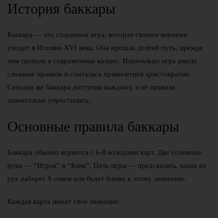
История баккары
Баккара — это старинная игра, которая своими корнями
уходит в Италию XVI века. Она прошла долгий путь, прежде
чем пришла в современные казино. Изначально игра имела
сложные правила и считалась привилегией аристократии.
Сегодня же баккара доступна каждому, и её правила
значительно упростились.
Основные правила баккары
Баккара обычно играется с 6-8 колодами карт. Две основные
руки — “Игрок” и “Банк”. Цель игры — предсказать, какая из
рук наберет 9 очков или будет ближе к этому значению.
Каждая карта имеет своё значение: