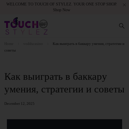
WELCOME TO TOUCH OF STYLEZ. YOUR ONE STOP SHOP.
Shop Now
Home
voddscasino
Как выиграть в баккару умения, стратегии и
советы
Как выиграть в баккару
умения, стратегии и советы
December 12, 2025