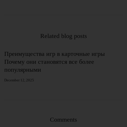
Related blog posts
Преимущества игр в карточные игры
Почему они становятся все более
популярными
December 12, 2025
Comments