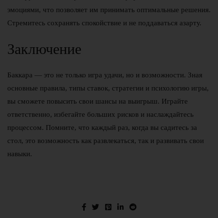
эмоциями, что позволяет им принимать оптимальные решения.
Стремитесь сохранять спокойствие и не поддаваться азарту.
Заключение
Баккара — это не только игра удачи, но и возможности. Зная
основные правила, типы ставок, стратегии и психологию игры,
вы сможете повысить свои шансы на выигрыш. Играйте
ответственно, избегайте больших рисков и наслаждайтесь
процессом. Помните, что каждый раз, когда вы садитесь за
стол, это возможность как развлекаться, так и развивать свои
навыки.