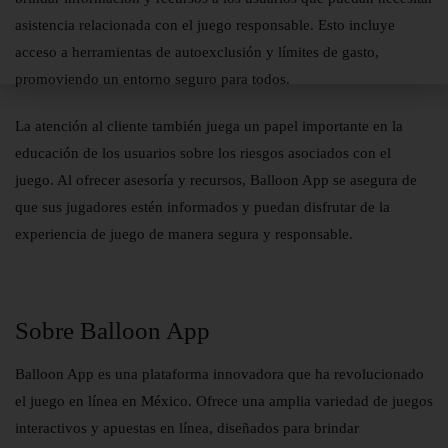
asistencia relacionada con el juego responsable. Esto incluye
acceso a herramientas de autoexclusión y límites de gasto,
promoviendo un entorno seguro para todos.
La atención al cliente también juega un papel importante en la
educación de los usuarios sobre los riesgos asociados con el
juego. Al ofrecer asesoría y recursos, Balloon App se asegura de
que sus jugadores estén informados y puedan disfrutar de la
experiencia de juego de manera segura y responsable.
Sobre Balloon App
Balloon App es una plataforma innovadora que ha revolucionado
el juego en línea en México. Ofrece una amplia variedad de juegos
interactivos y apuestas en línea, diseñados para brindar