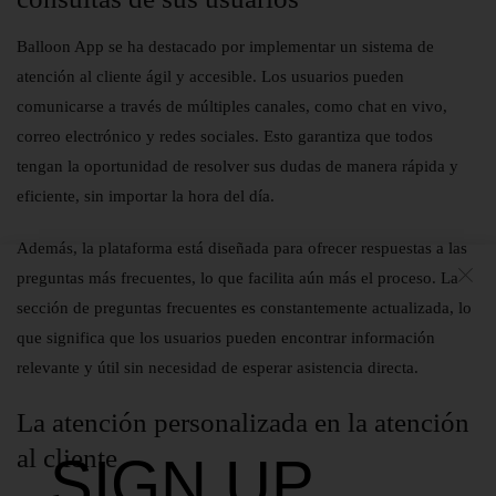
Balloon App se ha destacado por implementar un sistema de
atención al cliente ágil y accesible. Los usuarios pueden
comunicarse a través de múltiples canales, como chat en vivo,
correo electrónico y redes sociales. Esto garantiza que todos
tengan la oportunidad de resolver sus dudas de manera rápida y
eficiente, sin importar la hora del día.
Además, la plataforma está diseñada para ofrecer respuestas a las
preguntas más frecuentes, lo que facilita aún más el proceso. La
sección de preguntas frecuentes es constantemente actualizada, lo
que significa que los usuarios pueden encontrar información
relevante y útil sin necesidad de esperar asistencia directa.
La atención personalizada en la atención
al cliente
SIGN UP