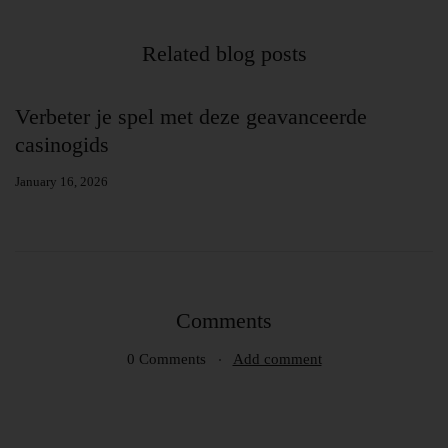
Related blog posts
t
Verbeter je spel met deze geavanceerde
P
casinogids
h
January 16, 2026
Ja
Comments
0 Comments
Add comment