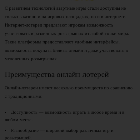
С развитием технологий азартные игры стали доступны не
только в казино и на игровых площадках, но и в интернете.
Интернет-лотереи предлагают игрокам возможность
участвовать в различных розыгрышах из любой точки мира.
Такие платформы предоставляют удобные интерфейсы,
возможность покупать билеты онлайн и даже участвовать в
мгновенных розыгрышах.
Преимущества онлайн-лотерей
Онлайн-лотереи имеют несколько преимуществ по сравнению
с традиционными:
Доступность — возможность играть в любое время и в
любом месте.
Разнообразие — широкий выбор различных игр и
розыгрышей.