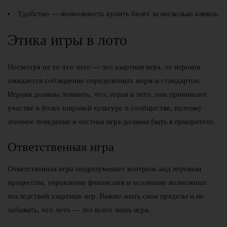
Удобство — возможность купить билет за несколько кликов.
Этика игры в лото
Несмотря на то что лото — это азартная игра, от игроков
ожидается соблюдение определённых норм и стандартов.
Игроки должны помнить, что, играя в лото, они принимают
участие в более широкой культуре и сообществе, поэтому
этичное поведение и честная игра должны быть в приоритете.
Ответственная игра
Ответственная игра подразумевает контроль над игровым
процессом, управление финансами и осознание возможных
последствий азартных игр. Важно знать свои пределы и не
забывать, что лото — это всего лишь игра.