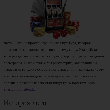
Лото — это не просто игра, а целая культура, которая
охватывает миллионы игроков по всему миру. Каждый, кто
хоть раз держал билет лото в руках, ощущал трепет ожидания
розыгрыша. В этой статье мы рассмотрим, как правильно
играть в лото, какие существуют стратегии и где искать удачу
в этом захватывающем мире азартных игр. Чтобы узнать
больше о различных аспектах индустрии, посетите Loto
zhastarinnovation.kz
.
История лото