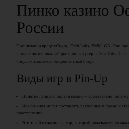
Пинко казино Оф
России
Организации вроде eCogra, iTech Labs, BMM, GA. Они про
ярлык с логотипом лаборатории в футер сайта. Volna Casin
бонусами, включая бездепозитный бонус.
Виды игр в Pin-Up
Понятие лучшего онлайн казино – субъективно, потому 
Исключения могут составлять рекламные и промо мате
преступлений.
Это такой мультипликатор, который показывает, сколь