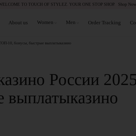
WELCOME TO TOUCH OF STYLEZ. YOUR ONE STOP SHOP.
Shop No
Women
Men
About us
Order Tracking
Co
ТОП-10, бонусы, быстрые выплатыказино
казино России 202
е выплатыказино