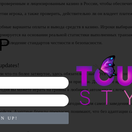
проверенным и лицензированным казино в России, чтобы обеспечит
ии игрока, а также проверить, действительно ли он владеет плат
бные варианты оплаты и вывода средств в казино. Игроки выбираю
мируется на основании реальной статистики выполненных транзак
UP
а соблюдение стандартов честности и безопасности.
 updates!
 что-то более затянутое, здесь обязательно найдется то, что соо
llions, до скретч-карт с мгновенными призами. Длительное время 
годня вы можете играть на гривны в любимые автоматы и слоты.
рживаться их, даже если не очень выгодного для самого заведения
ройств. Азартные бренды прекрасно понимают, что без адаптации 
GN UP!