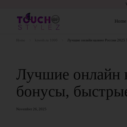
Home
Home
krsosh.ru 1000
Лучшие онлайн казино России 2025 
Лучшие онлайн 
бонусы, быстры
November 26, 2025