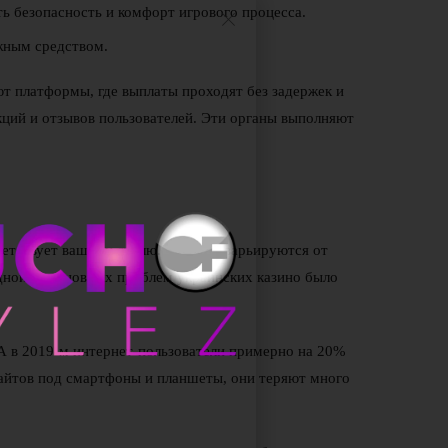
ь безопасность и комфорт игрового процесса.
ежным средством.
т платформы, где выплаты проходят без задержек и
ций и отзывов пользователей. Эти органы выполняют
тветствует вашему стилю. Лотереи варьируются от
одной из основных проблем украинских казино было
. А в 2019-м интернет-пользователи примерно на 20%
сайтов под смартфоны и планшеты, они теряют много