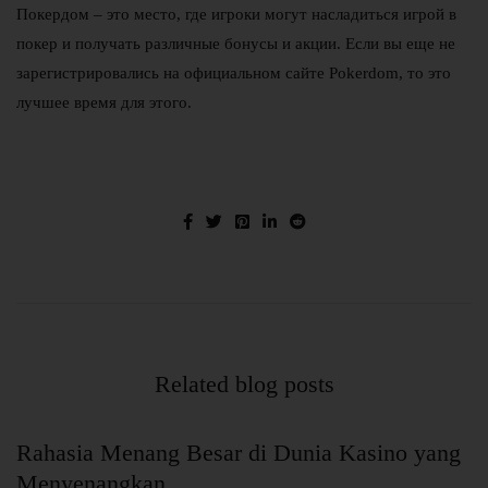
Покердом – это место, где игроки могут насладиться игрой в
покер и получать различные бонусы и акции. Если вы еще не
зарегистрировались на официальном сайте Pokerdom, то это
лучшее время для этого.
Related blog posts
Rahasia Menang Besar di Dunia Kasino yang
D
Menyenangkan
d