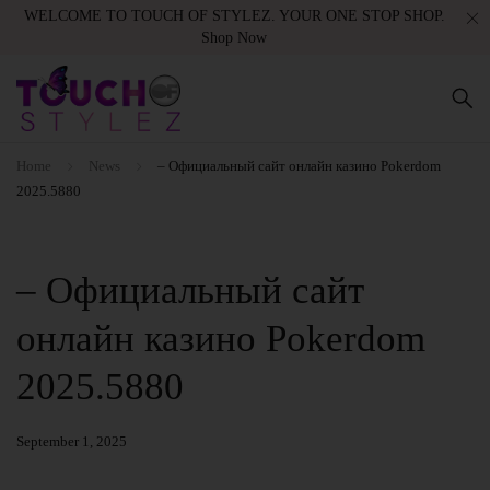
WELCOME TO TOUCH OF STYLEZ. YOUR ONE STOP SHOP.
Shop Now
Home
News
– Официальный сайт онлайн казино Pokerdom
2025.5880
– Официальный сайт
онлайн казино Pokerdom
2025.5880
September 1, 2025