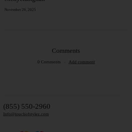
November 26, 2025
No
Comments
0 Comments
Add comment
(855) 550-2960
Info@touchofstylez.com