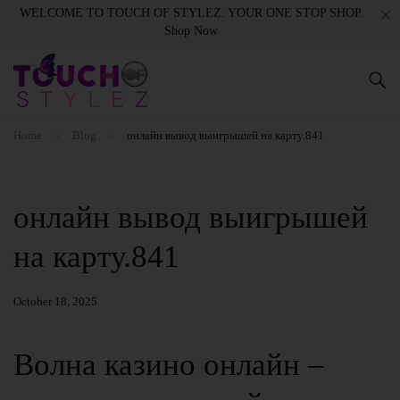
WELCOME TO TOUCH OF STYLEZ. YOUR ONE STOP SHOP.
Shop Now
Home
Blog
онлайн вывод выигрышей на карту.841
онлайн вывод выигрышей
на карту.841
October 18, 2025
Волна казино онлайн –