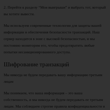
2. Перейти к разделу “Мои выигрыши” и выбрать тот, который
вы хотите вывести.
Мы используем современные технологии для защиты вашей
информации и обеспечения безопасности транзакций. Наш
сервер находится в зоне с высокой безопасностью, и мы
постоянно мониторим его, чтобы предотвратить любые
попытки несанкционированного доступа.
Шифрование транзакций
Мы никогда не будем передавать вашу информацию третьим
лицам
Мы понимаем, что ваша информация – это ваша
собственность, и мы никогда не будем передавать ее третьим
лицам. Мы соблюдаем строгие правила конфиденциальности и