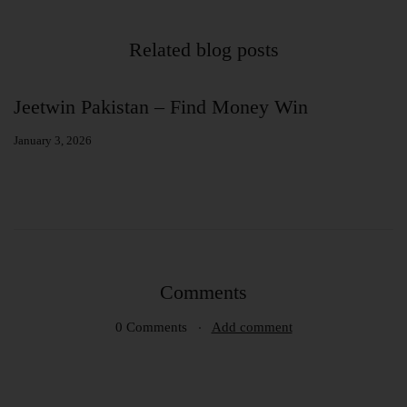
Related blog posts
Jeetwin Pakistan – Find Money Win
J
January 3, 2026
De
Comments
0 Comments
Add comment