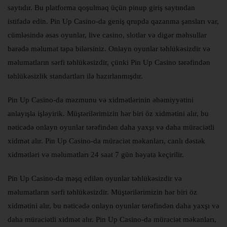
saytıdır. Bu platforma qoşulmaq üçün pinup giriş saytından
istifadə edin. Pin Up Casino-da geniş qrupda qazanma şansları var,
cümləsində əsas oyunlar, live casino, slotlar və digər məhsullar
barədə məlumat tapa bilərsiniz. Onlayn oyunlar təhlükəsizdir və
məlumatların sərfi təhlükəsizdir, çünki Pin Up Casino tərəfindən
təhlükəsizlik standartları ilə hazırlanmışdır.
Pin Up Casino-da məzmunu və xidmətlərinin əhəmiyyətini
anlayışla işləyirik. Müştərilərimizin hər biri öz xidmətini alır, bu
nəticədə onlayn oyunlar tərəfindən daha yaxşı və daha müraciətli
xidmət alır. Pin Up Casino-da müraciət məkanları, canlı dəstək
xidmətləri və məlumatları 24 saat 7 gün həyata keçirilir.
Pin Up Casino-da məşq edilən oyunlar təhlükəsizdir və
məlumatların sərfi təhlükəsizdir. Müştərilərimizin hər biri öz
xidmətini alır, bu nəticədə onlayn oyunlar tərəfindən daha yaxşı və
daha müraciətli xidmət alır. Pin Up Casino-da müraciət məkanları,