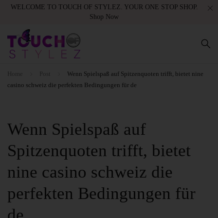
WELCOME TO TOUCH OF STYLEZ. YOUR ONE STOP SHOP.
Shop Now
Home
Post
Wenn Spielspaß auf Spitzenquoten trifft, bietet nine
casino schweiz die perfekten Bedingungen für de
Wenn Spielspaß auf
Spitzenquoten trifft, bietet
nine casino schweiz die
perfekten Bedingungen für
de