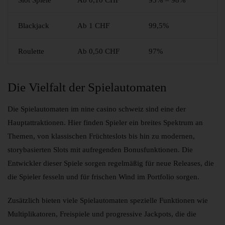
Slot Spiele
Ab 0,10 CHF
95% – 98%
Blackjack
Ab 1 CHF
99,5%
Roulette
Ab 0,50 CHF
97%
Die Vielfalt der Spielautomaten
Die Spielautomaten im
nine casino schweiz
sind eine der
Hauptattraktionen. Hier finden Spieler ein breites Spektrum an
Themen, von klassischen Früchteslots bis hin zu modernen,
storybasierten Slots mit aufregenden Bonusfunktionen. Die
Entwickler dieser Spiele sorgen regelmäßig für neue Releases, die
die Spieler fesseln und für frischen Wind im Portfolio sorgen.
Zusätzlich bieten viele Spielautomaten spezielle Funktionen wie
Multiplikatoren, Freispiele und progressive Jackpots, die die