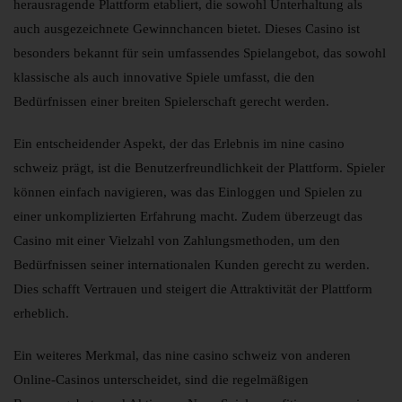
herausragende Plattform etabliert, die sowohl Unterhaltung als
auch ausgezeichnete Gewinnchancen bietet. Dieses Casino ist
besonders bekannt für sein umfassendes Spielangebot, das sowohl
klassische als auch innovative Spiele umfasst, die den
Bedürfnissen einer breiten Spielerschaft gerecht werden.
Ein entscheidender Aspekt, der das Erlebnis im
nine casino
schweiz
prägt, ist die Benutzerfreundlichkeit der Plattform. Spieler
können einfach navigieren, was das Einloggen und Spielen zu
einer unkomplizierten Erfahrung macht. Zudem überzeugt das
Casino mit einer Vielzahl von Zahlungsmethoden, um den
Bedürfnissen seiner internationalen Kunden gerecht zu werden.
Dies schafft Vertrauen und steigert die Attraktivität der Plattform
erheblich.
Ein weiteres Merkmal, das
nine casino schweiz
von anderen
Online-Casinos unterscheidet, sind die regelmäßigen