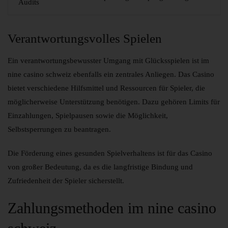
Audits
Verantwortungsvolles Spielen
Ein verantwortungsbewusster Umgang mit Glücksspielen ist im
nine casino schweiz
ebenfalls ein zentrales Anliegen. Das Casino
bietet verschiedene Hilfsmittel und Ressourcen für Spieler, die
möglicherweise Unterstützung benötigen. Dazu gehören Limits für
Einzahlungen, Spielpausen sowie die Möglichkeit,
Selbstsperrungen zu beantragen.
Die Förderung eines gesunden Spielverhaltens ist für das Casino
von großer Bedeutung, da es die langfristige Bindung und
Zufriedenheit der Spieler sicherstellt.
Zahlungsmethoden im nine casino