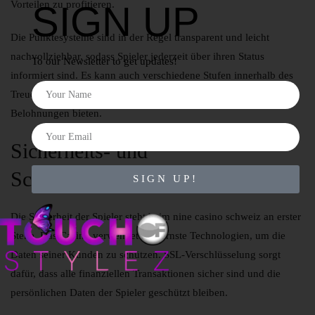
SIGN UP
Vorteilen zu profitieren.
Die Punktesysteme sind in der Regel transparent und leicht
nachvollziehbar, sodass Spieler jederzeit über ihren Status
To our Newsletter to get updates!
informiert sind. Es kann auch verschiedene Stufen innerhalb des
Treueprogramms geben, die unterschiedliche Vorteile und
Belohnungen bieten.
Sicherheits- und
Schutzmaßnahmen
SIGN UP!
Die Sicherheit der Spieler steht beim
nine casino schweiz
an erster
Stelle. Das Casino verwendet modernste Technologien, um die
Daten seiner Kunden zu schützen. SSL-Verschlüsselung sorgt
dafür, dass alle finanziellen Transaktionen sicher sind und die
persönlichen Daten der Spieler geschützt bleiben.