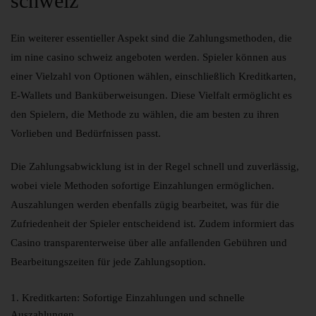
schweiz
Ein weiterer essentieller Aspekt sind die Zahlungsmethoden, die
im
nine casino schweiz
angeboten werden. Spieler können aus
einer Vielzahl von Optionen wählen, einschließlich Kreditkarten,
E-Wallets und Banküberweisungen. Diese Vielfalt ermöglicht es
den Spielern, die Methode zu wählen, die am besten zu ihren
Vorlieben und Bedürfnissen passt.
Die Zahlungsabwicklung ist in der Regel schnell und zuverlässig,
wobei viele Methoden sofortige Einzahlungen ermöglichen.
Auszahlungen werden ebenfalls zügig bearbeitet, was für die
Zufriedenheit der Spieler entscheidend ist. Zudem informiert das
Casino transparenterweise über alle anfallenden Gebühren und
Bearbeitungszeiten für jede Zahlungsoption.
Kreditkarten
: Sofortige Einzahlungen und schnelle
Auszahlungen