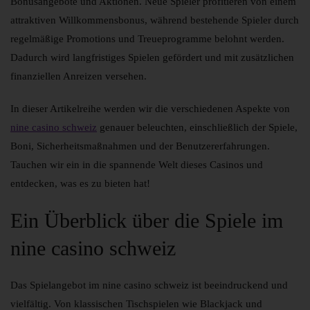
Bonusangebote und Aktionen. Neue Spieler profitieren von einem
attraktiven Willkommensbonus, während bestehende Spieler durch
regelmäßige Promotions und Treueprogramme belohnt werden.
Dadurch wird langfristiges Spielen gefördert und mit zusätzlichen
finanziellen Anreizen versehen.
In dieser Artikelreihe werden wir die verschiedenen Aspekte von
nine casino schweiz
genauer beleuchten, einschließlich der Spiele,
Boni, Sicherheitsmaßnahmen und der Benutzererfahrungen.
Tauchen wir ein in die spannende Welt dieses Casinos und
entdecken, was es zu bieten hat!
Ein Überblick über die Spiele im
nine casino schweiz
Das Spielangebot im
nine casino schweiz
ist beeindruckend und
vielfältig. Von klassischen Tischspielen wie Blackjack und