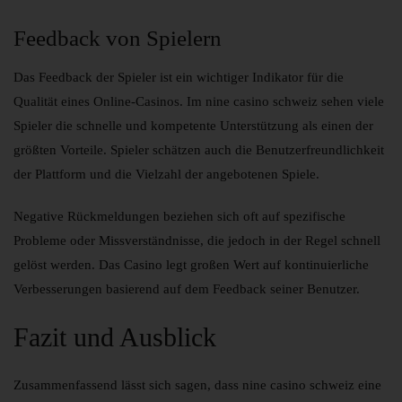
Feedback von Spielern
Das Feedback der Spieler ist ein wichtiger Indikator für die
Qualität eines Online-Casinos. Im
nine casino schweiz
sehen viele
Spieler die schnelle und kompetente Unterstützung als einen der
größten Vorteile. Spieler schätzen auch die Benutzerfreundlichkeit
der Plattform und die Vielzahl der angebotenen Spiele.
Negative Rückmeldungen beziehen sich oft auf spezifische
Probleme oder Missverständnisse, die jedoch in der Regel schnell
gelöst werden. Das Casino legt großen Wert auf kontinuierliche
Verbesserungen basierend auf dem Feedback seiner Benutzer.
Fazit und Ausblick
Zusammenfassend lässt sich sagen, dass
nine casino schweiz
eine