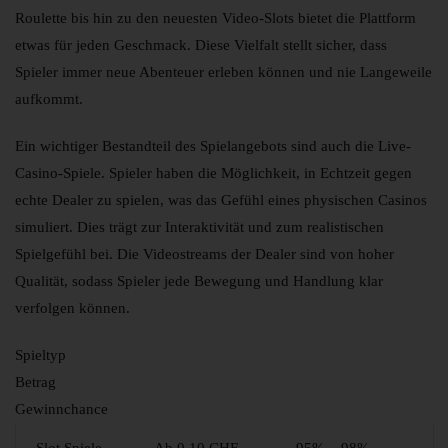
Roulette bis hin zu den neuesten Video-Slots bietet die Plattform
etwas für jeden Geschmack. Diese Vielfalt stellt sicher, dass
Spieler immer neue Abenteuer erleben können und nie Langeweile
aufkommt.
Ein wichtiger Bestandteil des Spielangebots sind auch die Live-
Casino-Spiele. Spieler haben die Möglichkeit, in Echtzeit gegen
echte Dealer zu spielen, was das Gefühl eines physischen Casinos
simuliert. Dies trägt zur Interaktivität und zum realistischen
Spielgefühl bei. Die Videostreams der Dealer sind von hoher
Qualität, sodass Spieler jede Bewegung und Handlung klar
verfolgen können.
Spieltyp
Betrag
Gewinnchance