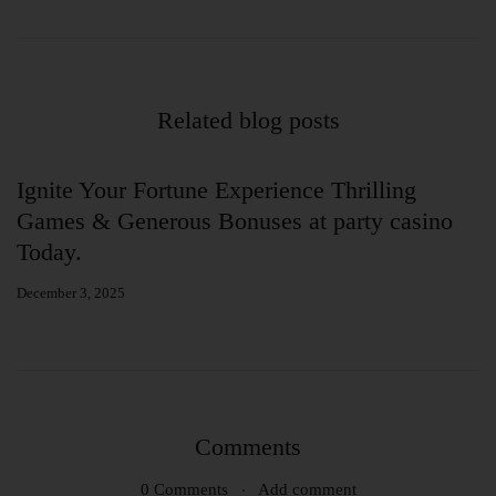
Related blog posts
Ignite Your Fortune Experience Thrilling
Α
Games & Generous Bonuses at party casino
κ
Today.
b
December 3, 2025
No
Comments
0 Comments
Add comment