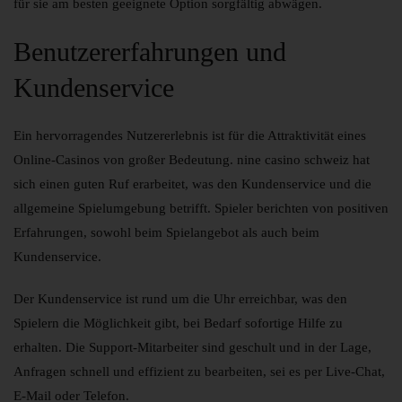
für sie am besten geeignete Option sorgfältig abwägen.
Benutzererfahrungen und
Kundenservice
Ein hervorragendes Nutzererlebnis ist für die Attraktivität eines
Online-Casinos von großer Bedeutung.
nine casino schweiz
hat
sich einen guten Ruf erarbeitet, was den Kundenservice und die
allgemeine Spielumgebung betrifft. Spieler berichten von positiven
Erfahrungen, sowohl beim Spielangebot als auch beim
Kundenservice.
Der Kundenservice ist rund um die Uhr erreichbar, was den
Spielern die Möglichkeit gibt, bei Bedarf sofortige Hilfe zu
erhalten. Die Support-Mitarbeiter sind geschult und in der Lage,
Anfragen schnell und effizient zu bearbeiten, sei es per Live-Chat,
E-Mail oder Telefon.