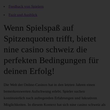
Feedback von Spielern
Fazit und Ausblick
Wenn Spielspaß auf
Spitzenquoten trifft, bietet
nine casino schweiz die
perfekten Bedingungen für
deinen Erfolg!
Die Welt der Online-Casinos hat in den letzten Jahren einen
bemerkenswerten Aufschwung erlebt. Spieler suchen
kontinuierlich nach aufregenden Erfahrungen und lukrativen
Möglichkeiten. In diesem Kontext hat sich
nine casino schweiz
als