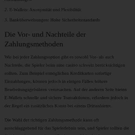
E-Wallets
: Anonymität und Flexibilität
Banküberweisungen
: Hohe Sicherheitsstandards
Die Vor- und Nachteile der
Zahlungsmethoden
Wie bei jeder Zahlungsoption gibt es sowohl Vor- als auch
Nachteile, die Spieler beim
nine casino schweiz
berücksichtigen
sollten. Zum Beispiel ermöglichen Kreditkarten sofortige
Einzahlungen, können jedoch in einigen Fällen höhere
Bearbeitungsgebühren verursachen. Auf der anderen Seite bieten
E-Wallets schnelle und sichere Transaktionen, erfordern jedoch in
der Regel ein zusätzliches Konto bei einem Drittanbieter.
Die Wahl der richtigen Zahlungsmethode kann oft
ausschlaggebend für das Spielerlebnis sein, und Spieler sollten die